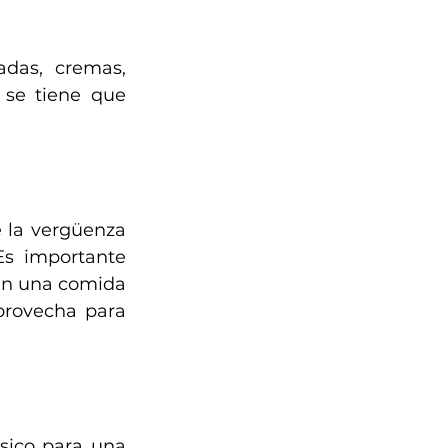
das, cremas, 
se tiene que 
 la vergüenza 
s importante 
 En una comida 
provecha para 
sico para una 