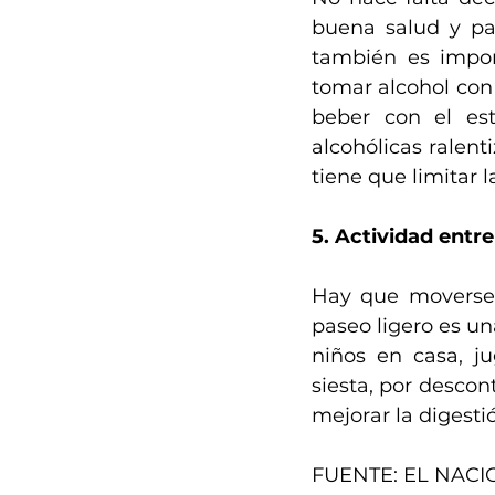
buena salud y pa
también es impor
tomar alcohol con 
beber con el es
alcohólicas ralent
tiene que limitar l
5. Actividad entr
Hay que moverse 
paseo ligero es un
niños en casa, j
siesta, por descon
mejorar la digesti
FUENTE: EL NACI