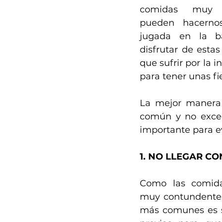
comidas muy 
pueden hacerno
jugada en la ba
disfrutar de estas
que sufrir por la 
para tener unas fi
La mejor manera 
común y no exced
importante para ev
1. NO LLEGAR C
Como las comida
muy contundentes,
más comunes es sa