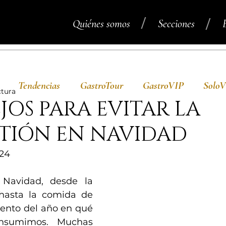
/
/
Quiénes somos
Secciones
Tendencias
GastroTour
GastroVIP
Solo
ctura
JOS PARA EVITAR LA
STIÓN EN NAVIDAD
/24
Navidad, desde la 
hasta la comida de 
ento del año en qué 
sumimos. Muchas 