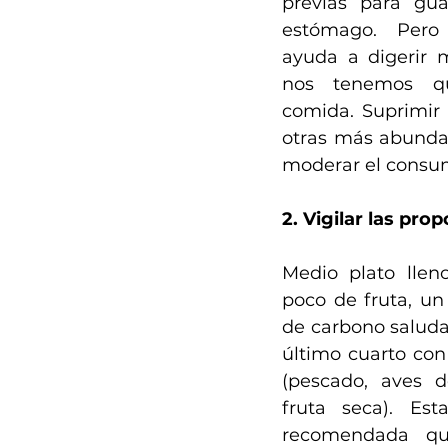
previas para gua
estómago. Pero 
ayuda a digerir m
nos tenemos qu
comida. Suprimir 
otras más abundan
moderar el consu
2. Vigilar las pro
Medio plato llen
poco de fruta, un 
de carbono saludab
último cuarto con 
(pescado, aves de
fruta seca). Est
recomendada qu