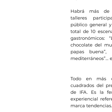
Habrá más de 
talleres particip
público general y 
total de 10 escena
gastronómicos: “
chocolate del mund
papas buena”, “
mediterráneos”… e
Todo en más d
cuadrados del pred
de IFA. Es la fe
experiencial refe
marca tendencias