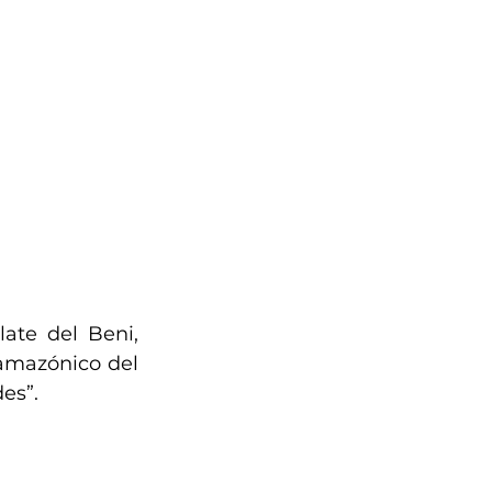
ate del Beni, 
eamazónico del 
des”.