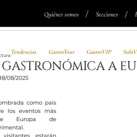
/
/
Quiénes somos
Secciones
Tendencias
GastroTour
GastroVIP
Solo
ctura
A GASTRONÓMICA A E
8/08/2025
nombrada como país 
e los eventos más 
 de Europa de 
imental. 
isitantes estarán 