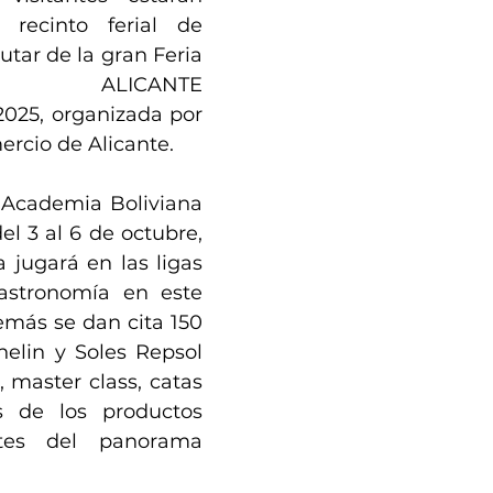
recinto ferial de 
utar de la gran Feria 
ca ALICANTE 
5, organizada por 
rcio de Alicante.
Academia Boliviana 
l 3 al 6 de octubre, 
a jugará en las ligas 
stronomía en este 
más se dan cita 150 
helin y Soles Repsol 
master class, catas 
 de los productos 
tes del panorama 