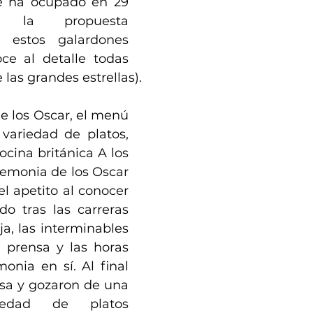
e ha ocupado en 29 
 la propuesta 
 estos galardones 
e al detalle todas 
 las grandes estrellas). 
de los Oscar, el menú 
variedad de platos, 
ocina británica A los 
remonia de los Oscar 
el apetito al conocer 
do tras las carreras 
ja, las interminables 
 prensa y las horas 
nia en sí. Al final 
sa y gozaron de una 
riedad de platos 