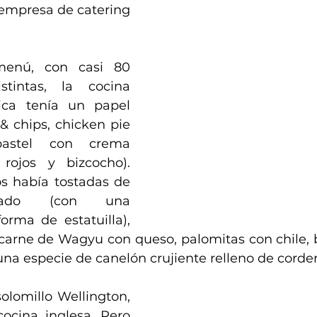
empresa de catering 
enú, con casi 80 
stintas, la cocina 
nica tenía un papel 
 & chips, chicken pie 
pastel con crema 
 rojos y bizcocho). 
os había tostadas de 
ado (con una 
rma de estatuilla), 
rne de Wagyu con queso, palomitas con chile, b
na especie de canelón crujiente relleno de cordero
olomillo Wellington, 
ocina inglesa. Pero 