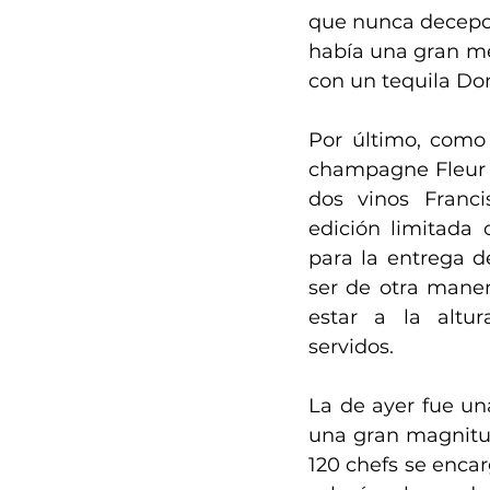
que nunca decepcio
había una gran mes
con un tequila Don
Por último, como 
champagne Fleur d
dos vinos Franci
edición limitada 
para la entrega d
ser de otra manera
estar a la altur
servidos. 
La de ayer fue un
una gran magnitud
120 chefs se encarg