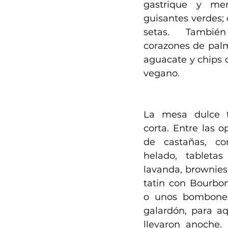
gastrique y men
guisantes verdes; 
setas. También
corazones de palm
aguacate y chips d
vegano.
La mesa dulce 
corta. Entre las o
de castañas, co
helado, tabletas
lavanda, brownies 
tatin con Bourbon,
o unos bombones
galardón, para aq
llevaron anoche. L