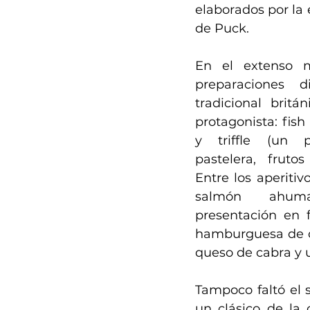
elaborados por la 
de Puck.
En el extenso m
preparaciones di
tradicional britá
protagonista: fish
y triffle (un 
pastelera, frutos
Entre los aperitiv
salmón ahum
presentación en fo
hamburguesa de ca
queso de cabra y u
Tampoco faltó el s
un clásico de la c