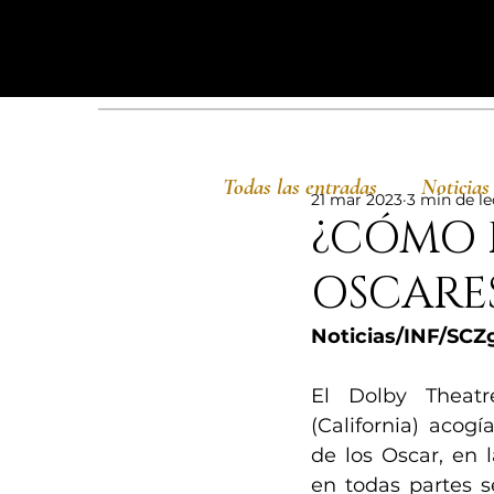
Todas las entradas
Noticias
21 mar 2023
3 min de le
¿CÓMO F
OSCARE
Noticias/INF/SCZ
El Dolby Theatr
(California) acogí
de los Oscar, en l
en todas partes s