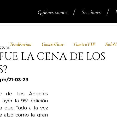
/
/
Quiénes somos
Secciones
Tendencias
GastroTour
GastroVIP
Solo
ctura
UE LA CENA DE LOS
S?
gm/21-03-23
e de Los Ángeles 
a ayer la 95ª edición 
a que Todo a la vez 
e alzó como la gran 