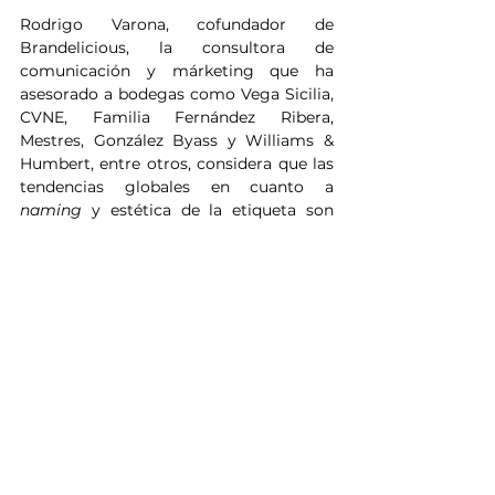
Rodrigo Varona, cofundador de 
Brandelicious, la consultora de 
comunicación y márketing que ha 
asesorado a bodegas como Vega Sicilia, 
CVNE, Familia Fernández Ribera, 
Mestres, González Byass y Williams & 
Humbert, entre otros, considera que las 
tendencias globales en cuanto a 
naming
 y estética de la etiqueta son 
importantes. “Nos preguntamos qué 
está haciendo el mercado del vino, no 
solamente el español, ya que la 
diferencia más grande que hemos 
notado en los últimos años es que los 
consumidores de vino se fijan en los 
vinos de todas las partes del mundo”.