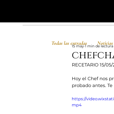
Todas las entradas
Noticias
15 may
1 min de lectura
chefch
RECETARIO 15/05/
Hoy el Chef nos p
probado antes. Te
https://video.wixst
mp4