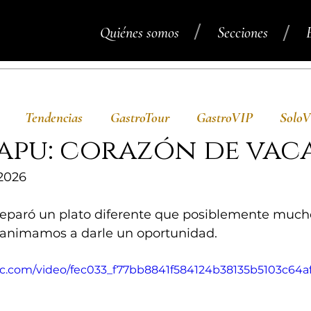
/
/
Quiénes somos
Secciones
Tendencias
GastroTour
GastroVIP
Solo
apu: corazón de vac
2026
reparó un plato diferente que posiblemente much
 animamos a darle un oportunidad.
atic.com/video/fec033_f77bb8841f584124b38135b5103c64af