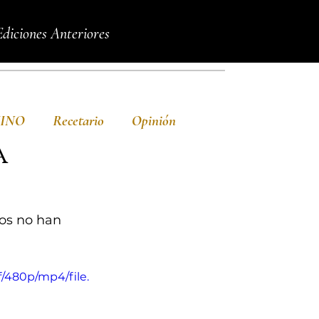
Ediciones Anteriores
VINO
Recetario
Opinión
a
os no han 
/480p/mp4/file.