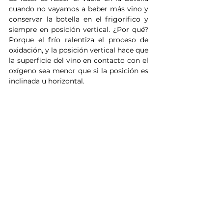
cuando no vayamos a beber más vino y 
conservar la botella en el frigorífico y 
siempre en posición vertical. ¿Por qué? 
Porque el frío ralentiza el proceso de 
oxidación, y la posición vertical hace que 
la superficie del vino en contacto con el 
oxígeno sea menor que si la posición es 
inclinada u horizontal.
Importante: si el vino es tinto, debemos 
recordar sacarlo del frigorífico un 
tiempo antes de beberlo de nuevo para 