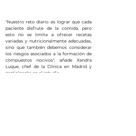
"Nuestro reto diario es lograr que cada 
paciente disfrute de la comida, pero 
esto no se limita a ofrecer recetas 
variadas y nutricionalmente adecuadas, 
sino que también debemos considerar 
los riesgos asociados a la formación de 
compuestos nocivos", añade Xandra 
Luque, chef de la Clínica en Madrid y 
participante en el estudio.
Asimismo, las profesionales del Área 
han analizado la relación entre la 
diversidad dietética y el índice de masa 
corporal (IMC) en una población 
hospitalaria. Los resultados muestran 
que una alimentación variada 
contribuye a prevenir enfermedades 
metabólicas, como la obesidad.