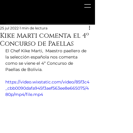
25 jul 2022
1 min de lectura
Kike Marti comenta el 4º
Concurso de Paellas
El Chef Kike Marti,  Maestro paellero de 
la selección española nos comenta 
como se viene el 4º Concurso de 
Paellas de Bolivia.
https://video.wixstatic.com/video/85f3c4
_cbb0090dafa945f3aef563ee8e665075/4
80p/mp4/file.mp4