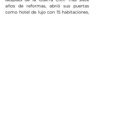
años de reformas, abrió sus puertas 
como hotel de lujo con 15 habitaciones, 
restaurante y museo. Consta de 11.000 
metros cuadrados.
DÓNDE IR
ARCHIVO
Ver todo
Entradas recientes