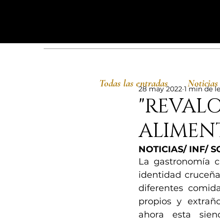
Todas las entradas
Noticias
28 may 2022
1 min de l
"REVAL
ALIMEN
NOTICIAS/ INF/ S
La gastronomía ch
identidad cruceña 
diferentes comida
propios y extraño
ahora esta sien