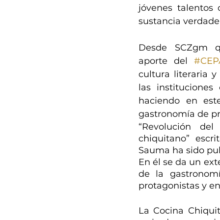
jóvenes talentos c
sustancia verdader
Desde SCZgm que
aporte del 
#CEP
cultura literaria y
las institucione
haciendo en est
gastronomía de p
“Revolución del 
chiquitano” escri
Sauma ha sido pub
En él se da un exte
de la gastronomí
protagonistas y en
La Cocina Chiquit