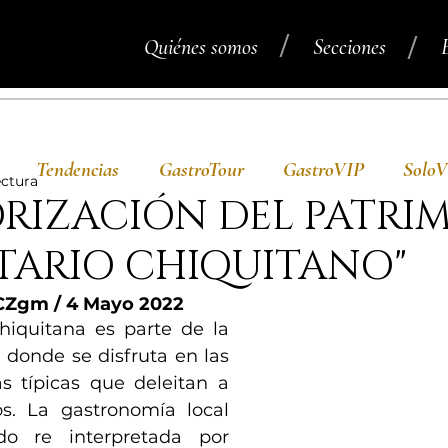
/
/
Quiénes somos
Secciones
Tendencias
GastroTour
GastroVIP
Solo
ectura
ORIZACIÓN DEL PATRI
TARIO CHIQUITANO"
CZgm / 4 Mayo 2022
iquitana es parte de la 
donde se disfruta en las 
s típicas que deleitan a 
s. La gastronomía local 
do re interpretada por 