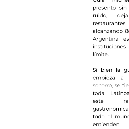
Guía Miche
presentó sin
ruido, dej
restaurante
alcanzando 8
Argentina es
instituciones
límite. 
Si bien la g
empieza a a
socorro, se ti
toda Latino
este rank
gastronómic
todo el mund
entiende