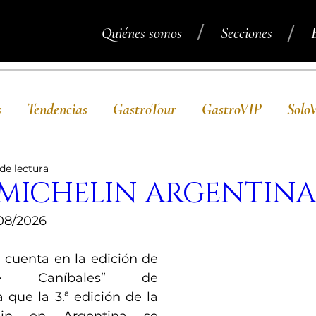
/
/
Quiénes somos
Secciones
s
Tendencias
GastroTour
GastroVIP
Solo
de lectura
 MICHELIN ARGENTINA
08/2026
 cuenta en la edición de 
e Caníbales” de 
que la 3.ª edición de la 