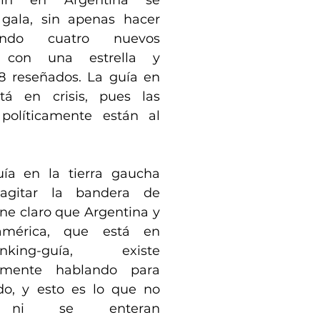
lin en Argentina se 
 gala, sin apenas hacer 
ando cuatro nuevos 
s con una estrella y 
8 reseñados. La guía en 
tá en crisis, pues las 
 políticamente están al 
uía en la tierra gaucha 
gitar la bandera de 
ene claro que Argentina y 
américa, que está en 
ing-guía, existe 
amente hablando para 
o, y esto es lo que no 
n ni se enteran 