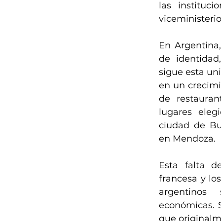
las instituc
viceministeri
En Argentina, 
de identidad
sigue esta un
en un crecimie
de restauran
lugares eleg
ciudad de Bue
en Mendoza.
Esta falta d
francesa y los
argentinos
económicas. S
que originalm