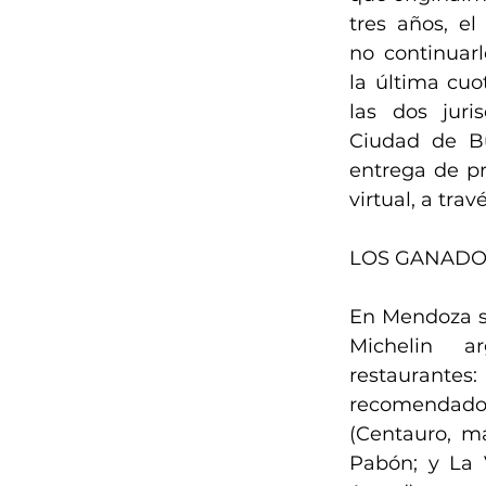
tres años, el
no continuarl
la última cuo
las dos juris
Ciudad de Bu
entrega de pr
virtual, a trav
LOS GANADO
En Mendoza se
Michelin ar
restaurantes:
recomendados
(Centauro, ma
Pabón; y La V