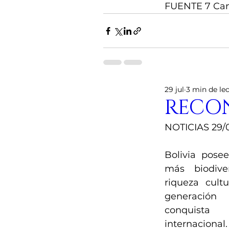
FUENTE 7 Can
29 jul
3 min de le
RECO
NOTICIAS 29/
Bolivia pose
más biodive
riqueza cult
generación
conquista 
internacional.