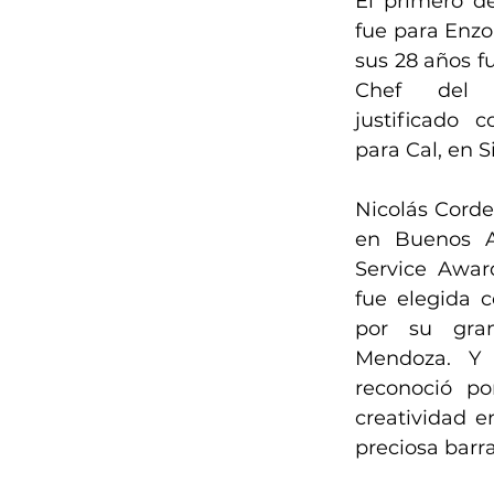
El primero de
fue para Enzo
sus 28 años f
Chef del A
justificado c
para Cal, en S
Nicolás Corde
en Buenos Ai
Service Award
fue elegida 
por su gran
Mendoza. Y 
reconoció po
creatividad e
preciosa barr