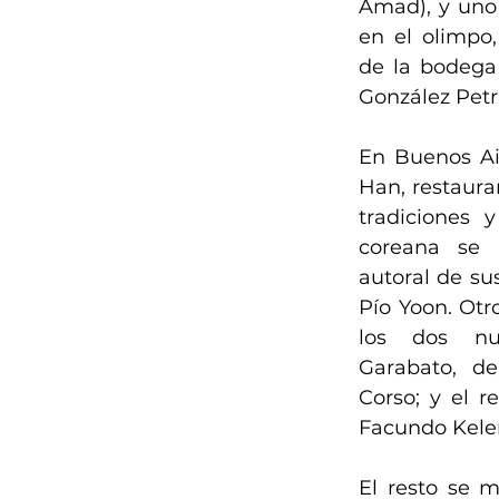
Amad), y uno
en el olimpo, 
de la bodega 
González Petr
En Buenos Aire
Han, restaura
tradiciones 
coreana se 
autoral de sus
Pío Yoon. Otr
los dos nu
Garabato, d
Corso; y el r
Facundo Kelem
El resto se 