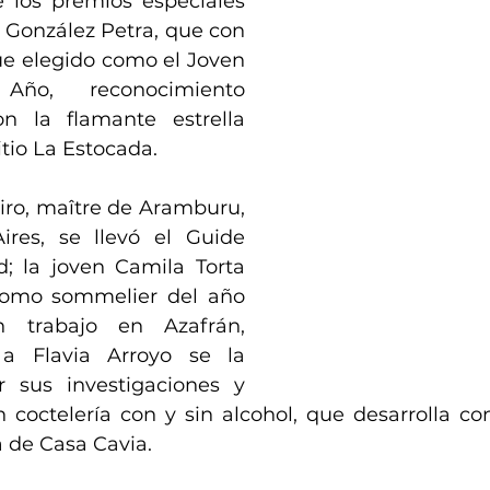
 los premios especiales 
 González Petra, que con 
ue elegido como el Joven 
ño, reconocimiento 
on la flamante estrella 
itio La Estocada. 
iro, maître de Aramburu, 
res, se llevó el Guide 
; la joven Camila Torta 
como sommelier del año 
 trabajo en Azafrán, 
a Flavia Arroyo se la 
r sus investigaciones y 
n coctelería con y sin alcohol, que desarrolla co
a de Casa Cavia.