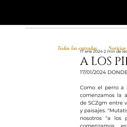
Todas las entradas
Noticias
17 ene 2024
2 min de le
A LOS P
17/01/2024 DONDE
Como el perro a l
comenzamos la a
de SCZgm entre vi
y paisajes. "Mutati
nosotros "a los p
comenzamos es