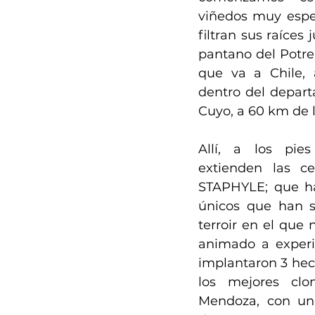
viñedos muy espec
filtran sus raíces 
pantano del Potreri
que va a Chile, 
dentro del depart
Cuyo, a 60 km de 
Allí, a los pie
extienden las c
STAPHYLE; que ha 
únicos que han sa
terroir en el que 
animado a experi
implantaron 3 hec
los mejores clon
Mendoza, con una