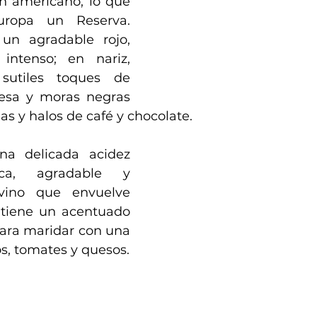
n americano, lo que 
ropa un Reserva. 
un agradable rojo, 
intenso; en nariz, 
sutiles toques de 
esa y moras negras 
s y halos de café y chocolate. 
a delicada acidez 
a, agradable y 
vino que envuelve 
 tiene un acentuado 
para maridar con una 
s, tomates y quesos.