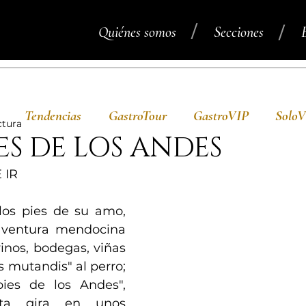
/
/
Quiénes somos
Secciones
Tendencias
GastroTour
GastroVIP
Solo
ctura
IES DE LOS ANDES
 IR
os pies de su amo, 
ventura mendocina 
nos, bodegas, viñas 
s mutandis" al perro; 
ies de los Andes", 
ta gira en unos 