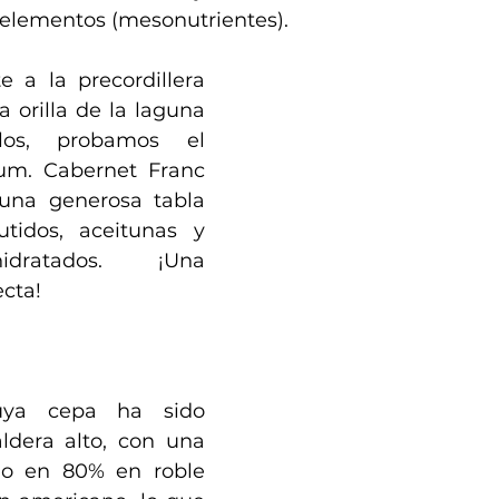
oelementos (mesonutrientes).
 a la precordillera 
a orilla de la laguna 
los, probamos el 
m. Cabernet Franc 
na generosa tabla 
idos, aceitunas y 
dratados. ¡Una 
cta!
cuya cepa ha sido 
ldera alto, con una 
o en 80% en roble 