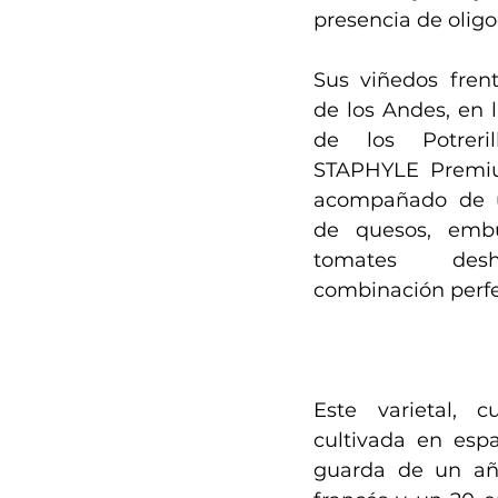
presencia de olig
Sus viñedos frente
de los Andes, en l
de los Potreril
STAPHYLE Premiu
acompañado de u
de quesos, embut
tomates deshi
combinación perfe
Este varietal, 
cultivada en espa
guarda de un añ