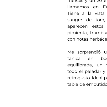
francés y un 20 e
llamamos en Eu
Tiene a la vista 
sangre de toro, 
aparecen estos 
pimienta, frambu
con notas herbácea
Me sorprendió un
tánica en boc
equilibrada, un 
todo el paladar y
retrogusto. Ideal 
tabla de embutido