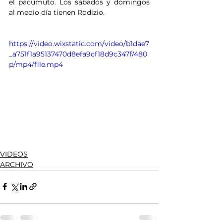
el pacumuto. Los sábados y domingos 
al medio día tienen Rodizio.
https://video.wixstatic.com/video/b1dae7
_a751f1a95137470d8efa9cf18d9c347f/480
p/mp4/file.mp4
VIDEOS
ARCHIVO