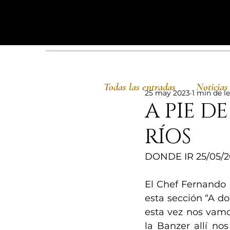
Todas las entradas
Noticias
25 may 2023
1 min de l
A PIE D
RÍOS
DONDE IR 25/05/2
El Chef Fernando C
esta sección “A don
esta vez nos vamos
la Banzer allí no