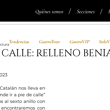
/
/
Quiénes somos
Secciones
Tendencias
GastroTour
GastroVIP
Solo
ectura
E CALLE: RELLENO BEN
023
atalán nos lleva en 
de ir a pie de calle” 
 al sexto anillo con 
s encontraremos con 