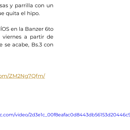
sas y parrilla con un 
e quita el hipo.
OS en la Banzer 6to 
 viernes a partir de 
e se acabe, Bs.3 con 
 
k.com/ZM2Ng7Qfm/
tatic.com/video/2d3e1c_00f8eafac0d8443db56153d20446