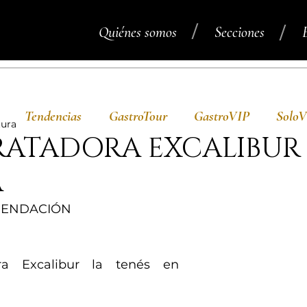
/
/
Quiénes somos
Secciones
Tendencias
GastroTour
GastroVIP
Solo
tura
RATADORA EXCALIBUR
A
OMENDACIÓN
ra Excalibur la tenés en 