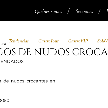
/
/
Quiénes somos
Secciones
Tendencias
GastroTour
GastroVIP
Solo
tura
OS DE NUDOS CROCA
OMENDADOS
 de nudos crocantes en 
0050 