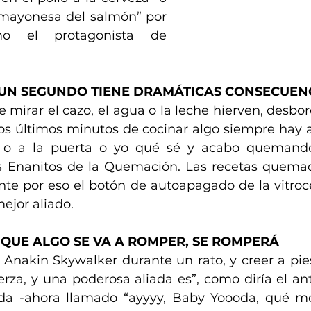
 mayonesa del salmón” por 
o el protagonista de 
 UN SEGUNDO TIENE DRAMÁTICAS CONSECUEN
 mirar el cazo, el agua o la leche hierven, desbor
los últimos minutos de cocinar algo siempre hay a
o o a la puerta o yo qué sé y acabo quemando
s Enanitos de la Quemación. Las recetas quemad
nte por eso el botón de autoapagado de la vitroc
ejor aliado.
 QUE ALGO SE VA A ROMPER, SE ROMPERÁ
e Anakin Skywalker durante un rato, y creer a pies
uerza, y una poderosa aliada es”, como diría el an
a -ahora llamado “ayyyy, Baby Yoooda, qué moo