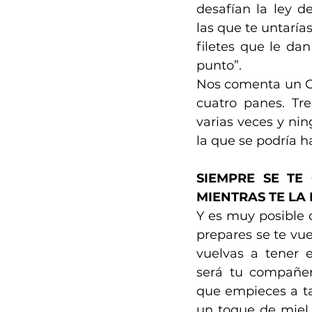
desafían la ley d
las que te untaría
filetes que le dan
punto”.
Nos comenta un Ch
cuatro panes. Tre
varias veces y nin
la que se podría 
SIEMPRE SE TE
MIENTRAS TE LA
Y es muy posible q
prepares se te vue
vuelvas a tener e
será tu compañera
que empieces a ta
un toque de miel e