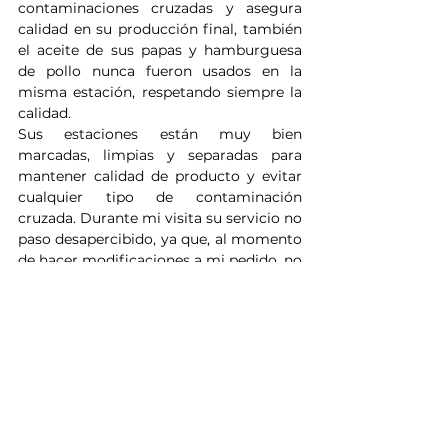
contaminaciones cruzadas y asegura 
calidad en su producción final, también 
el aceite de sus papas y hamburguesa 
de pollo nunca fueron usados en la 
misma estación, respetando siempre la 
calidad. 
Sus estaciones están muy bien 
marcadas, limpias y separadas para 
mantener calidad de producto y evitar 
cualquier tipo de contaminación 
cruzada. Durante mi visita su servicio no 
paso desapercibido, ya que, al momento 
de hacer modificaciones a mi pedido, no 
tuve ningún tipo de complicaciones o 
inconvenientes y todas las peticiones 
desde guarniciones y término de 
cocción de la hamburguesa han sido 
seguidas al 100%. 
El staff muy amable y atento, ya que en 
mi primera visita me recomendaron 
algunos de sus mejores productos y me 