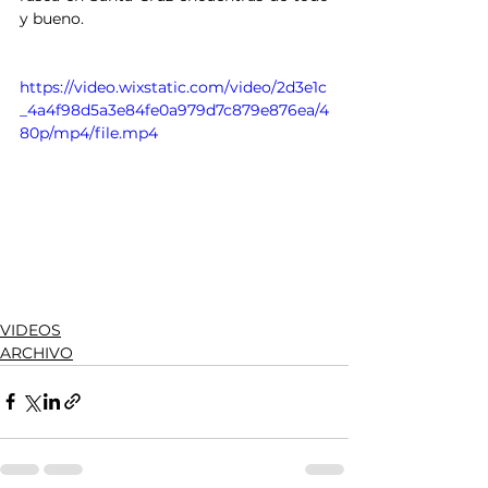
y bueno. 
https://video.wixstatic.com/video/2d3e1c
_4a4f98d5a3e84fe0a979d7c879e876ea/4
80p/mp4/file.mp4
VIDEOS
ARCHIVO