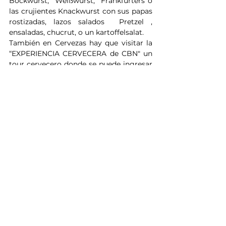
Bockwurst,  Weißwurst,  Frankfurters o 
las crujientes Knackwurst con sus papas 
rostizadas, lazos salados  Pretzel , 
ensaladas, chucrut, o un kartoffelsalat.
También en Cervezas hay que visitar la 
“EXPERIENCIA CERVECERA de CBN" un 
tour cervecero donde se puede ingresar 
en su planta con todas sus cervezas.
EXPOCRUZ 2022 trae novedades este 
año en EXPOCRUZ que cada visitante 
tendrá que descubrir como “GRILL 
GARDEN” y la Cafetería “LA 
ESCONDIDA” que parece que apuestan 
por tener el mejor café de Bolivia.
DÓNDE IR
ARCHIVO