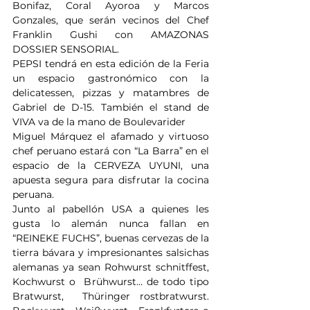
Bonifaz, Coral Ayoroa y Marcos 
Gonzales, que serán vecinos del Chef 
Franklin Gushi con AMAZONAS 
DOSSIER SENSORIAL.
PEPSI tendrá en esta edición de la Feria 
un espacio gastronómico con la 
delicatessen, pizzas y matambres de 
Gabriel de D-15. También el stand de 
VIVA va de la mano de Boulevarider
Miguel Márquez el afamado y virtuoso 
chef peruano estará con “La Barra” en el 
espacio de la CERVEZA UYUNI, una 
apuesta segura para disfrutar la cocina 
peruana.
Junto al pabellón USA a quienes les 
gusta lo alemán nunca fallan en 
“REINEKE FUCHS”, buenas cervezas de la 
tierra bávara y impresionantes salsichas 
alemanas ya sean Rohwurst schnitffest,  
Kochwurst o  Brühwurst… de todo tipo 
Bratwurst,  Thüringer rostbratwurst.  