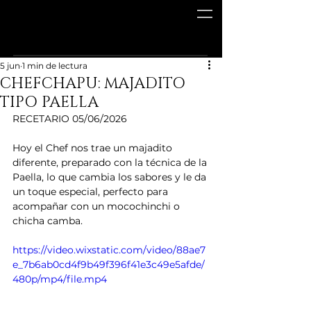
5 jun
1 min de lectura
CHEFCHAPU: MAJADITO
TIPO PAELLA
RECETARIO 05/06/2026
Hoy el Chef nos trae un majadito 
diferente, preparado con la técnica de la 
Paella, lo que cambia los sabores y le da 
un toque especial, perfecto para 
acompañar con un mocochinchi o 
chicha camba.  
https://video.wixstatic.com/video/88ae7
e_7b6ab0cd4f9b49f396f41e3c49e5afde/
480p/mp4/file.mp4