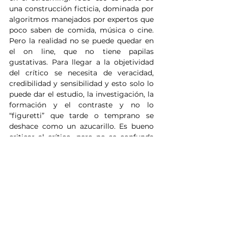
una construcción ficticia, dominada por 
algoritmos manejados por expertos que 
poco saben de comida, música o cine. 
Pero la realidad no se puede quedar en 
el on line, que no tiene papilas 
gustativas. Para llegar a la objetividad 
del crítico se necesita de veracidad, 
credibilidad y sensibilidad y esto solo lo 
puede dar el estudio, la investigación, la 
formación y el contraste y no lo 
“figuretti” que tarde o temprano se 
deshace como un azucarillo. Es bueno 
criticar al crítico, pero no se confunda 
de crítico de estos advenedizos que 
están on line y nunca mejor dicho se 
venden por un plato de lentejas.
OPINIÓN
ARCHIVO