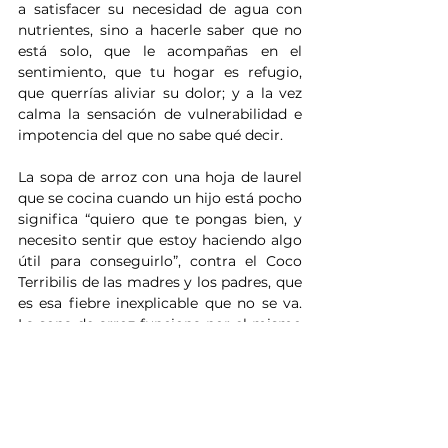
a satisfacer su necesidad de agua con 
nutrientes, sino a hacerle saber que no 
está solo, que le acompañas en el 
sentimiento, que tu hogar es refugio, 
que querrías aliviar su dolor; y a la vez 
calma la sensación de vulnerabilidad e 
impotencia del que no sabe qué decir.
La sopa de arroz con una hoja de laurel 
que se cocina cuando un hijo está pocho 
significa “quiero que te pongas bien, y 
necesito sentir que estoy haciendo algo 
útil para conseguirlo”, contra el Coco 
Terribilis de las madres y los padres, que 
es esa fiebre inexplicable que no se va. 
La sopa de arroz funciona por el mismo 
principio activo sanador bidireccional 
que da poderes a la tirita: anuncia que 
alguien atento ha pasado por allí y ha 
querido dejar constancia de ello con un 
lacre de tela rectangular estampado de 