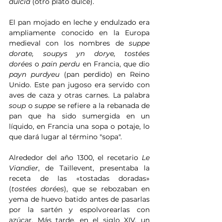
dulcia
 (otro plato dulce).
El pan mojado en leche y endulzado era 
ampliamente conocido en la Europa 
medieval con los nombres de 
suppe 
dorate, soupys yn dorye, tostées 
dorées
 o 
pain perdu
 en Francia, que dio 
payn purdyeu
 (pan perdido) en Reino 
Unido. Este pan jugoso era servido con 
aves de caza y otras carnes. La palabra 
soup
 o 
suppe
 se refiere a la rebanada de 
pan que ha sido sumergida en un 
líquido, en Francia una sopa o potaje, lo 
que dará lugar al término "sopa".
Alrededor del año 1300, el recetario 
Le 
Viandier
, de Taillevent, presentaba la 
receta de las «tostadas doradas» 
(
tostées dorées
), que se rebozaban en 
yema de huevo batido antes de pasarlas 
por la sartén y espolvorearlas con 
azúcar. Más tarde, en el siglo XIV, un 