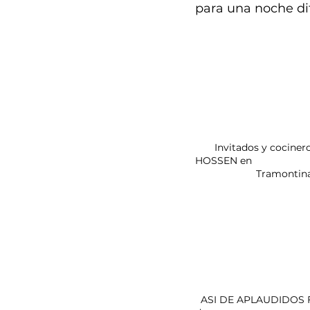
para una noche di
       Invitados y cocineros en el coworking Show de              Los anfitriones del espacio TRAMONTINA 
HOSSEN en 
                 
  ASI DE APLAUDIDOS FUERON LOS “DecoChef`s” Quito      Quito y Mauro en plana acción observados 