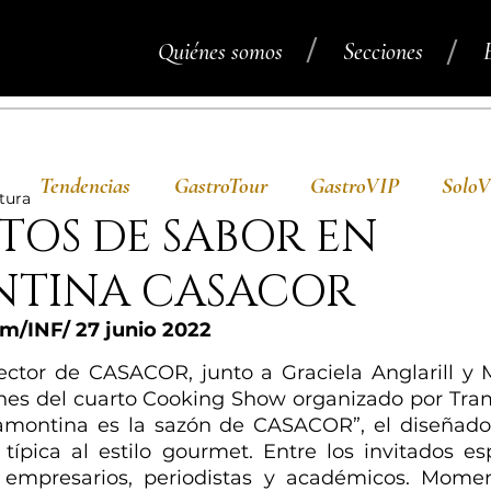
/
/
Quiénes somos
Secciones
Tendencias
GastroTour
GastroVIP
Solo
ctura
OS DE SABOR EN
TINA CASACOR
/INF/ 27 junio 2022
rector de CASACOR, junto a Graciela Anglarill y 
iones del cuarto Cooking Show organizado por Tra
amontina es la sazón de CASACOR”, el diseñador
pica al estilo gourmet. Entre los invitados esp
 empresarios, periodistas y académicos. Momen