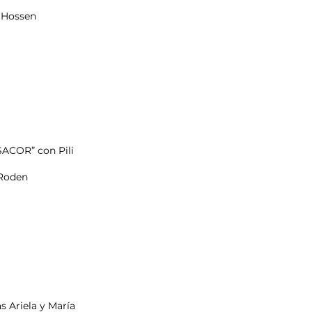
nas Hossen
n Roden