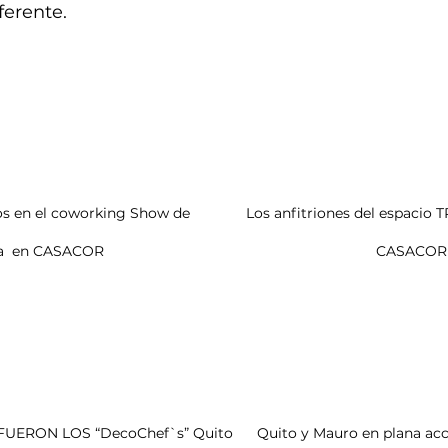
ferente.
     Tramontina  en CASACOR                                                                    CASACOR