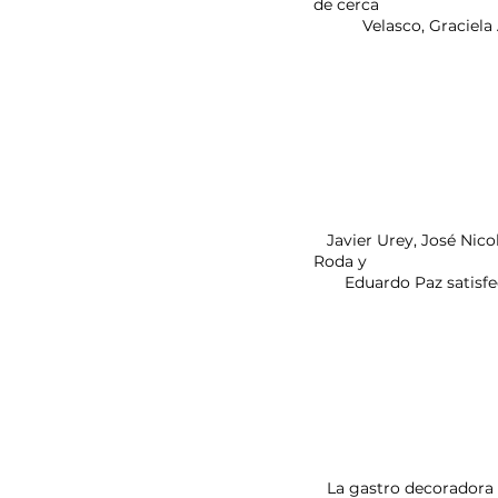
de cerca 
           Velasco, Gr
   Javier Urey, José Nicolás Landivar, Carlos Hossen y         Quito Velasco el “genio de CASACOR” con Pili 
Roda y 
       Eduardo Paz sati
   La gastro decoradora Graciela Anglarill  con Fernando          Carlos Hossen con sus hijas Ariela y María 