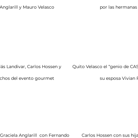
aciela Anglarill y Mauro Velasco                                     por las herma
sfechos del evento gourmet                                     su esposa Vivia