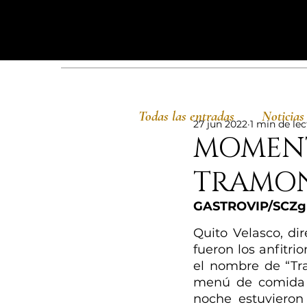
Todas las entradas
Noticias
27 jun 2022
1 min de le
MOMENT
TRAMON
GASTROVIP/SCZgm
Quito Velasco, di
fueron los anfitr
el nombre de “Tr
menú de comida tí
noche estuvieron