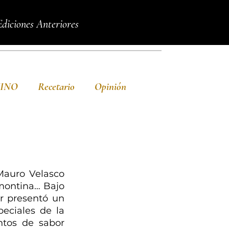
Ediciones Anteriores
VINO
Recetario
Opinión
Mauro Velasco 
montina… Bajo 
 presentó un 
eciales de la 
tos de sabor 