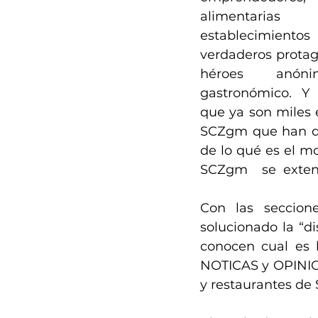
alimentarias
establecimientos 
verdaderos protagon
héroes anóni
gastronómico. Y u
que ya son miles 
SCZgm que han dis
de lo qué es el m
SCZgm    se  exten
Con las seccio
solucionado la “d
conocen cual es 
NOTICAS y OPINION
y restaurantes de 