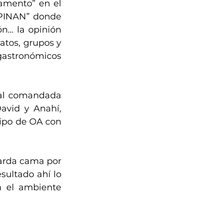
amento” en el 
PINAN” donde 
n… la opinión 
atos, grupos y 
astronómicos 
al comandada 
avid y Anahí, 
ipo de OA con 
arda cama por 
sultado ahí lo 
 el ambiente 