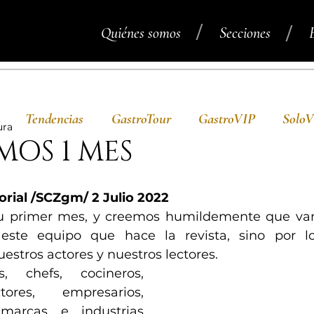
/
/
Quiénes somos
Secciones
Tendencias
GastroTour
GastroVIP
Solo
ura
OS 1 MES
orial /SCZgm/ 2 Julio 2022
 primer mes, y creemos humildemente que vam
ste equipo que hace la revista, sino por lo
uestros actores y nuestros lectores.
, chefs, cocineros, 
ores, empresarios, 
marcas e industrias 