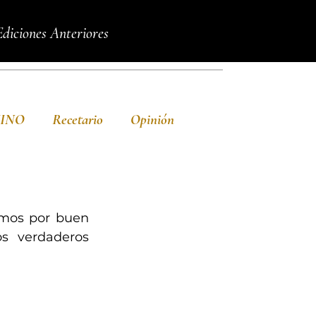
Ediciones Anteriores
VINO
Recetario
Opinión
os por buen 
s verdaderos 