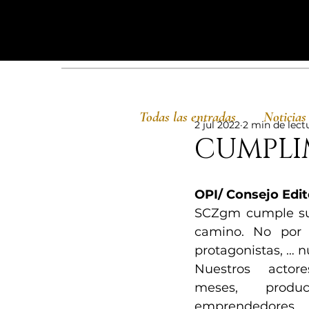
Todas las entradas
Noticias
2 jul 2022
2 min de lect
CUMPLIM
OPI/ Consejo Edit
SCZgm cumple su
camino. No por e
protagonistas, … n
Nuestros actores
meses, product
emprendedores, 