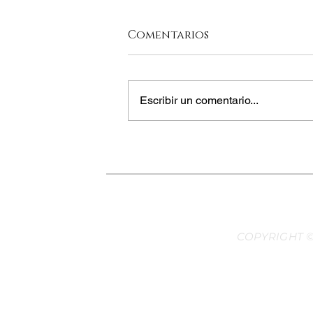
Comentarios
Escribir un comentario...
LA MARADONA DE LA
GASTRONOMÍA
COPYRIGHT ©
Desarr