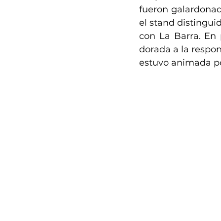
fueron galardonad
el stand distingu
con La Barra. En
dorada a la respons
estuvo animada por