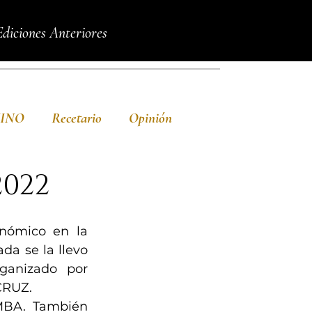
Ediciones Anteriores
VINO
Recetario
Opinión
022
nómico en la 
a se la llevo 
nizado por 
CRUZ.
BA. También 