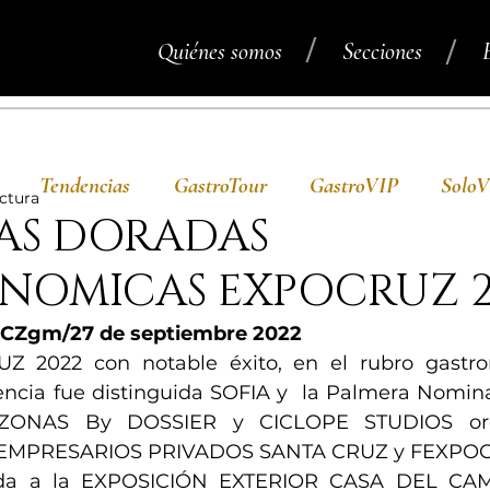
/
/
Quiénes somos
Secciones
Tendencias
GastroTour
GastroVIP
Solo
ectura
AS DORADAS
NOMICAS EXPOCRUZ 2
CZgm/27 de septiembre 2022
 2022 con notable éxito, en el rubro gastro
encia fue distinguida SOFIA y  la Palmera Nominad
ONAS By DOSSIER y CICLOPE STUDIOS orga
EMPRESARIOS PRIVADOS SANTA CRUZ y FEXPO
da a la EXPOSICIÓN EXTERIOR CASA DEL CAM