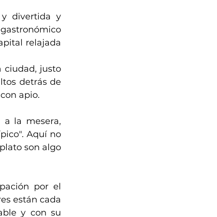
y divertida y 
 gastronómico 
ital relajada 
 ciudad, justo 
tos detrás de 
con apio.
 a la mesera, 
ico". Aquí no 
lato son algo 
ación por el 
es están cada 
ble y con su 