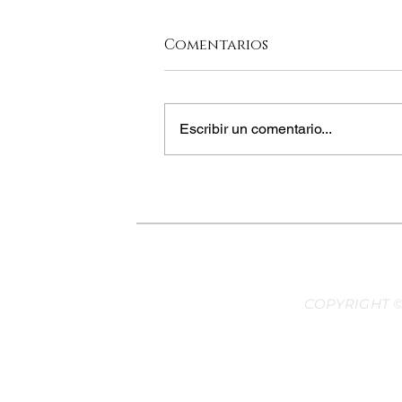
Comentarios
Escribir un comentario...
LA MARADONA DE LA
GASTRONOMÍA
COPYRIGHT ©
Desarr