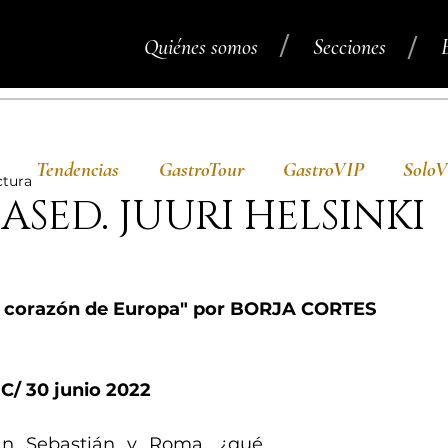
/
/
Quiénes somos
Secciones
Tendencias
GastroTour
GastroVIP
Solo
ctura
ASED. JUURI HELSINKI
l corazón de Europa" por BORJA CORTES 
C/ 30 junio 2022
San Sebastián y Roma, ¿qué 