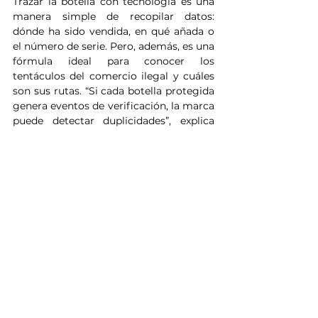
Trazar la botella con tecnología es una 
manera simple de recopilar datos: 
dónde ha sido vendida, en qué añada o 
el número de serie. Pero, además, es una 
fórmula ideal para conocer los 
tentáculos del comercio ilegal y cuáles 
son sus rutas. “Si cada botella protegida 
genera eventos de verificación, la marca 
puede detectar duplicidades”, explica 
Juan Pablo Izquierdo, consejero 
delegado de Vinok, una de las start-ups 
que han surgido en el sector para 
garantizar la trazabilidad del vino con 
tecnología. “Por ejemplo, se puede 
detectar un mismo ID en dos lugares, 
concentraciones sospechosas, rutas 
incoherentes con el canal o picos de 
actividad que pueden apuntar a una 
copia o a un doble etiquetado”.