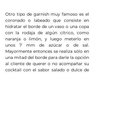
Otro tipo de garnish muy famoso es el 
coronado o labeado que consiste en 
hidratar el borde de un vaso o una copa 
con la rodaja de algún cítrico, como 
naranja o limón, y luego meterlo en 
unos 7 mm de azúcar o de sal. 
Mayormente entonces se realiza sólo en 
una mitad del borde para darle la opción 
al cliente de querer o no acompañar su 
cocktail con el sabor salado o dulce de 
este garnish. 
También puede hacerse por ejemplo en 
toda la circunferencia del borde y 
colocar un sorbete en el trago.
La estética es un factor muy 
importante, un barman profesional debe 
ser creativo a la hora de presentar un 
cocktail y conquistar a quien tenga 
detrás de la barra. 