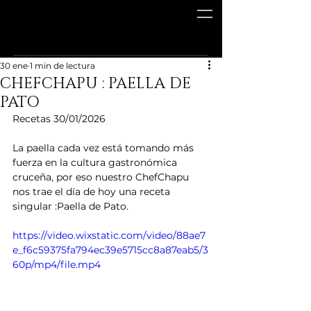
30 ene
1 min de lectura
CHEFCHAPU : PAELLA DE
PATO
Recetas 30/01/2026
La paella cada vez está tomando más 
fuerza en la cultura gastronómica 
cruceña, por eso nuestro ChefChapu 
nos trae el día de hoy una receta 
singular :Paella de Pato. 
https://video.wixstatic.com/video/88ae7
e_f6c59375fa794ec39e5715cc8a87eab5/3
60p/mp4/file.mp4