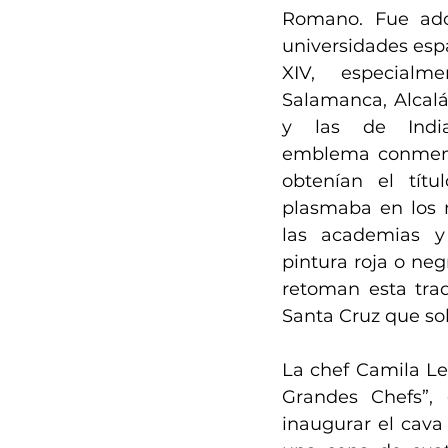
Romano. Fue ado
universidades espa
XIV, especialm
Salamanca, Alcalá 
y las de India
emblema conmemo
obtenían el títu
plasmaba en los 
las academias y 
pintura roja o ne
retoman esta trad
Santa Cruz que so
La chef Camila Le
Grandes Chefs”,
inaugurar el cava