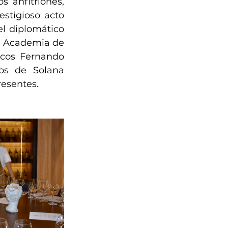
 anfitriones, 
stigioso acto 
l diplomático 
a Academia de 
cos Fernando 
s de Solana 
resentes.