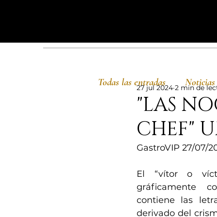
Todas las entradas
Noticias
27 jul 2024
2 min de lec
"LAS NO
CHEF" U
GastroVIP 27/07/2
El “vítor o víct
gráficamente c
contiene las letr
derivado del crism