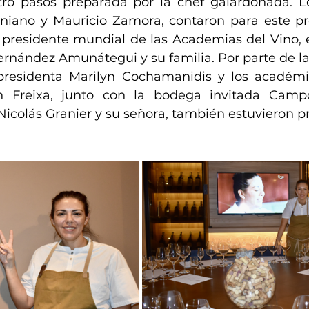
o pasos preparada por la chef galardonada. Los
iniano y Mauricio Zamora, contaron para este pre
presidente mundial de las Academias del Vino, e
ernández Amunátegui y su familia. Por parte de l
presidenta Marilyn Cochamanidis y los académi
 Freixa, junto con la bodega invitada Campo
icolás Granier y su señora, también estuvieron p