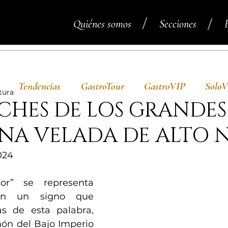
/
/
Quiénes somos
Secciones
Tendencias
GastroTour
GastroVIP
Solo
tura
CHES DE LOS GRANDES
NA VELADA DE ALTO 
024
or” se representa 
on un signo que 
as de esta palabra, 
ón del Bajo Imperio 