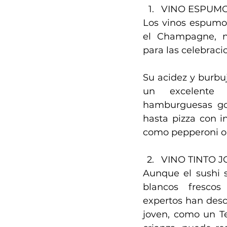
VINO ESPUM
Los vinos espumos
el Champagne, no
para las celebraci
Su acidez y burbuj
un excelente 
hamburguesas gour
hasta pizza con in
como pepperoni o
VINO TINTO 
Aunque el sushi s
blancos frescos
expertos han descu
joven, como un Te