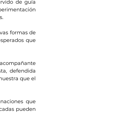
vido de guía 
perimentación 
s.
vas formas de 
esperados que 
acompañante 
ta, defendida 
uestra que el 
naciones que 
acadas pueden 