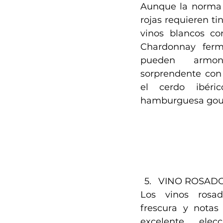
Aunque la norma d
rojas requieren tin
vinos blancos co
Chardonnay ferme
pueden armon
sorprendente con 
el cerdo ibéri
hamburguesa gou
VINO ROSADO
Los vinos rosad
frescura y notas 
excelente elec