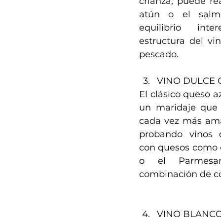
crianza, puede rea
atún o el salm
equilibrio inte
estructura del vin
pescado.
VINO DULCE 
El clásico queso a
un maridaje que s
cada vez más aman
probando vinos d
con quesos como 
o el Parmesan
combinación de co
VINO BLANCO