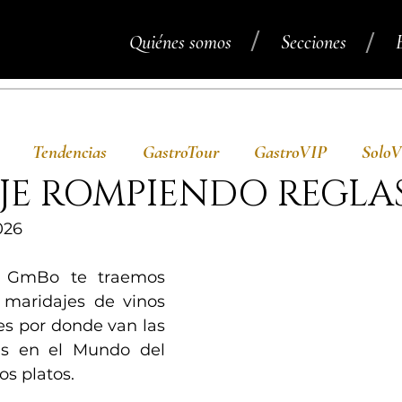
/
/
Quiénes somos
Secciones
Tendencias
GastroTour
GastroVIP
Solo
JE ROMPIENDO REGLA
026
e GmBo te traemos 
maridajes de vinos 
s por donde van las 
s en el Mundo del 
s platos.