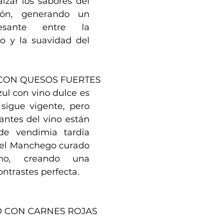
lzar los sabores del 
ón, generando un 
resante entre la 
o y la suavidad del 
CON QUESOS FUERTES
zul con vino dulce es 
igue vigente, pero 
tes del vino están 
e vendimia tardía 
el Manchego curado 
o, creando una 
ntrastes perfecta.
 CON CARNES ROJAS