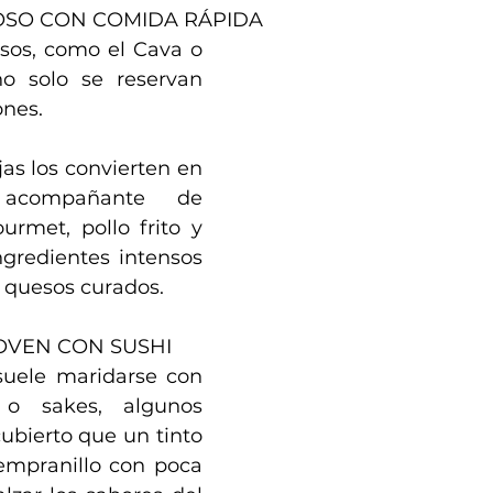
OSO CON COMIDA RÁPIDA
os, como el Cava o 
 solo se reservan 
ones. 
as los convierten en 
acompañante de 
met, pollo frito y 
gredientes intensos 
 quesos curados.
JOVEN CON SUSHI
uele maridarse con 
 o sakes, algunos 
bierto que un tinto 
mpranillo con poca 