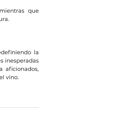
mientras que 
ura.
efiniendo la 
s inesperadas 
aficionados, 
l vino.