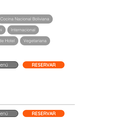
Cocina Nacional Boliviana
hi
Internacional
de Hotel
Vegetariana
enú
RESERVAR
enú
RESERVAR