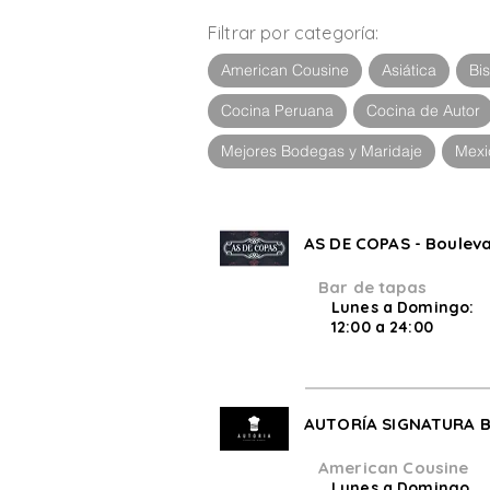
Filtrar ítems con Categoría
Filtrar por categoría:
American Cousine
Asiática
Bis
Cocina Peruana
Cocina de Autor
Mejores Bodegas y Maridaje
Mexi
AS DE COPAS - Bouleva
Bar de tapas
Lunes a Domingo:
12:00 a 24:00
AUTORÍA SIGNATURA 
American Cousine
Lunes a Domingo