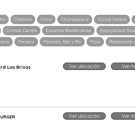
tró
Cafetería
China
Churrasquería
Cocina Italiana
Comida Camba
Española Mediterránea
Especialidad Sus
cana
Peruana
Pescado, Mar y Rio
Pizza
Restaurante 
Ver ubicación
Ver m
rd Las Brisas
Ver ubicación
Ver m
BURGER