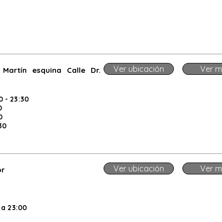
Ver ubicación
Ver m
Martín esquina Calle Dr.
 - 23:30
0
0
30
Ver ubicación
Ver m
or
 a 23:00