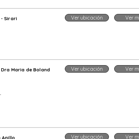
Ver ubicación
Ver m
 Sirari
Ver ubicación
Ver m
 Dra Maria de Boland
.
.
.
Ver ubicación
Ver m
Anillo