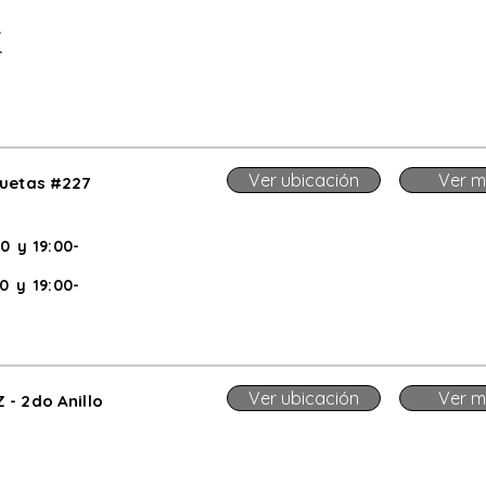
.
.
Ver ubicación
Ver m
quetas #227
30 y 19:00-
0 y 19:00-
Ver ubicación
Ver m
- 2do Anillo
m