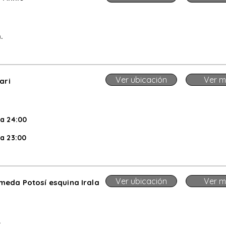
.
Ver ubicación
Ver m
ari
 a 24:00
 a 23:00
Ver ubicación
Ver m
meda Potosí esquina Irala
.