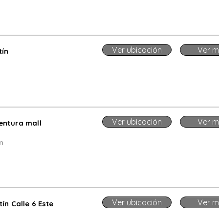
.
Ver ubicación
Ver m
tín
Ver ubicación
Ver m
entura mall
n
Ver ubicación
Ver m
ín Calle 6 Este