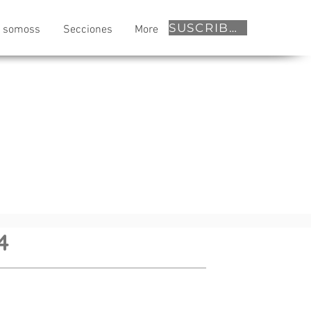
SUSCRIBETE
s somoss
Secciones
More
4