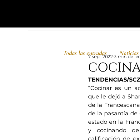
Todas las entradas
Noticias
7 sept 2022
3 min de le
COCINA
TENDENCIAS/SCZg
“Cocinar es un a
que le dejó a Shan
de la Francescana
de la pasantía de
estado en la Fran
y cocinando de
calificación de e