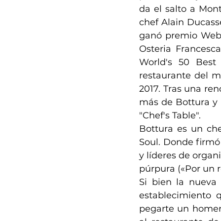
da el salto a Mon
chef Alain Ducasse
ganó premio Webby
Osteria Francesca
World's 50 Best 
restaurante del m
2017. Tras una reno
más de Bottura y 
"Chef's Table".
Bottura es un chef
Soul.​ Donde firmó
y líderes de organ
púrpura («Por un r
Si bien la nueva 
establecimiento q
pegarte un homenaj