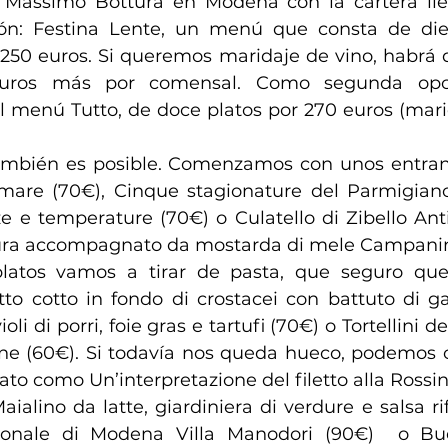
 Massimo Bottura en Módena con la cartera llen
n: Festina Lente, un menú que consta de diez
 250 euros. Si queremos maridaje de vino, habrá q
uros más por comensal. Como segunda opci
l menú Tutto, de doce platos por 270 euros (marid
también es posible. Comenzamos con unos entrant
 mare (70€), Cinque stagionature del Parmigian
ze e temperature (70€) o Culatello di Zibello Ant
tura accompagnato da mostarda di mele Campanin
latos vamos a tirar de pasta, que seguro qu
to cotto in fondo di crostacei con battuto di ga
oli di porri, foie gras e tartufi (70€) o Tortellini d
ne (60€). Si todavía nos queda hueco, podemos 
to como Un’interpretazione del filetto alla Rossini
aialino da latte, giardiniera di verdure e salsa rifi
ionale di Modena Villa Manodori (90€)  o Bue