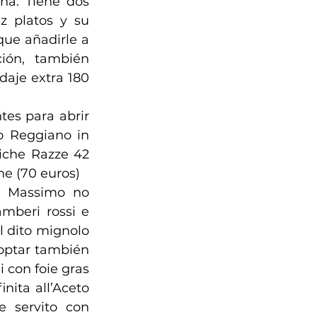
a. Tiene dos 
 platos y su 
ue añadirle a 
ón, también 
aje extra 180 
es para abrir 
o Reggiano in 
iche Razze 42 
e (70 euros)
e Massimo no 
mberi rossi e 
el dito mignolo 
optar también 
 con foie gras 
nita all’Aceto 
 servito con 