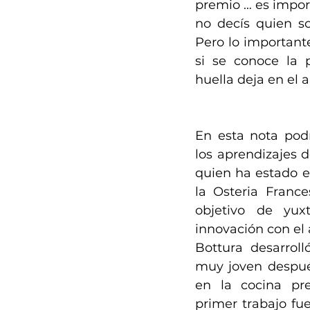
premio … es import
no decís quien so
Pero lo important
si se conoce la 
huella deja en el 
En esta nota podr
los aprendizajes d
quien ha estado e
la Osteria Franc
objetivo de yuxt
innovación con el
Bottura desarroll
muy joven después
en la cocina pre
primer trabajo fu