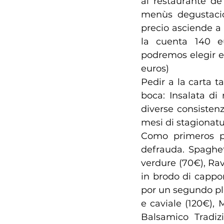
al restaurante de
menùs degustació
precio asciende a
la cuenta 140 e
podremos elegir e
euros)
Pedir a la carta 
boca: Insalata di
diverse consisten
mesi di stagiona
Como primeros p
defrauda. Spaghet
verdure (70€), Ravi
in brodo di cappo
por un segundo pla
e caviale (120€), M
Balsamico Tradiz