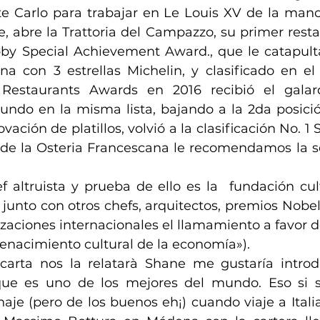
te Carlo para trabajar en Le Louis XV de la man
, abre la Trattoria del Campazzo, su primer resta
 Special Achievement Award., que le catapulta 
na con 3 estrellas Michelin, y clasificado en el
Restaurants Awards en 2016 recibió el galar
undo en la misma lista, bajando a la 2da posició
vación de platillos, volvió a la clasificación No. 1 S
de la Osteria Francescana le recomendamos la ser
 altruista y prueba de ello es la  fundación cult
 junto con otros chefs, arquitectos, premios Nobe
izaciones internacionales el llamamiento a favor d
enacimiento cultural de la economía»).
carta nos la relatarà Shane me gustaría introdu
ue es uno de los mejores del mundo. Eso si si 
e (pero de los buenos eh¡) cuando viaje a Italia 