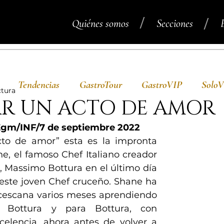
/
/
Quiénes somos
Secciones
Tendencias
GastroTour
GastroVIP
Solo
ctura
R UN ACTO DE AMOR
m/INF/7 de septiembre 2022
cto de amor” esta es la impronta 
e, el famoso Chef Italiano creador 
, Massimo Bottura en el último día 
 este joven Chef cruceño. Shane ha 
cescana varios meses aprendiendo 
 Bottura y para Bottura, con 
xcelencia, ahora antes de volver a 