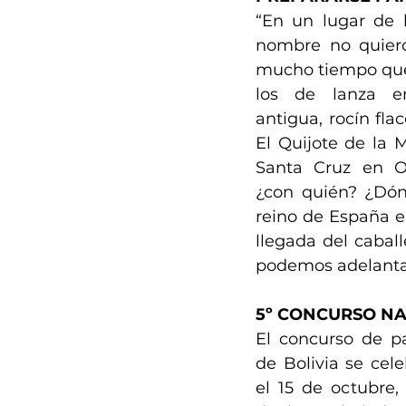
“En un lugar de 
nombre no quiero
mucho tiempo que 
los de lanza en 
antigua, rocín flac
El Quijote de la M
Santa Cruz en Oc
¿con quién? ¿Dón
reino de España e
llegada del cabal
podemos adelantar
5º CONCURSO NA
El concurso de pae
de Bolivia se cele
el 15 de octubre, 