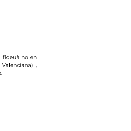
 fideuà no en 
alenciana) , 
. 