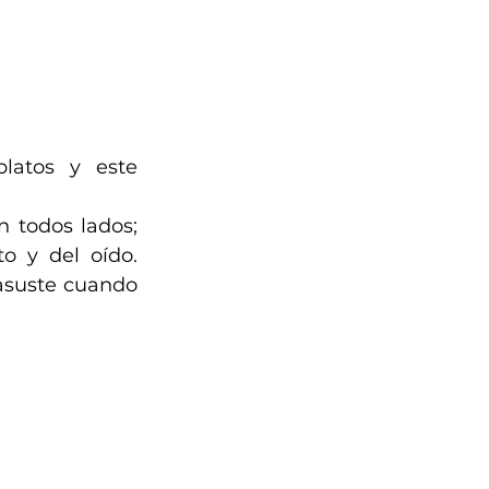
atos y este 
 todos lados; 
o y del oído. 
asuste cuando 