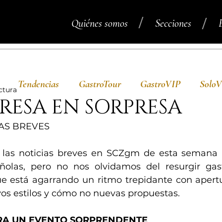
/
/
Quiénes somos
Secciones
Tendencias
GastroTour
GastroVIP
Solo
ctura
RESA EN SORPRESA
IAS BREVES
 las noticias breves en SCZgm de esta semana h
olas, pero no nos olvidamos del resurgir gas
e está agarrando un ritmo trepidante con apert
vos estilos y cómo no nuevas propuestas.
RA UN EVENTO SORPRENDENTE