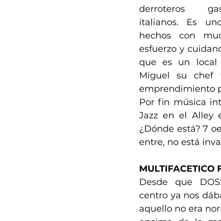
derroteros ga
italianos. Es un
hechos con much
esfuerzo y cuidand
que es un local l
Miguel su chef 
emprendimiento 
Por fin música in
Jazz en el Alley 
¿Dónde está? 7 oes
entre, no está inv
MULTIFACETICO 
Desde que DOSS
centro ya nos dáb
aquello no era nor