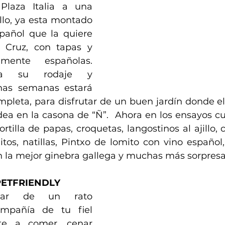
laza Italia a una 
llo, ya esta montado 
pañol que la quiere 
Cruz, con tapas y 
mente españolas. 
za su rodaje y 
as semanas estará 
mpleta, para disfrutar de un buen jardín donde el 
ea en la casona de “Ñ”.  Ahora en los ensayos cul
rtilla de papas, croquetas, langostinos al ajillo, 
tos, natillas, Pintxo de lomito con vino español,
n la mejor ginebra gallega y muchas más sorpresa
PETFRIENDLY
utar de un rato 
mpañía de tu fiel 
e a comer, cenar 