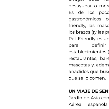
desayunar o mere
Es de los pocos
gastronómicos 
friendly, las masc
los brazos (¡y las p
Pet Friendly es un
para defini
establecimientos (
restaurantes, bar
mascotas y, ademá
añadidos que busca
que se lo comen.
UN VIAJE DE SE
Jardín de Asia con
Aérea español