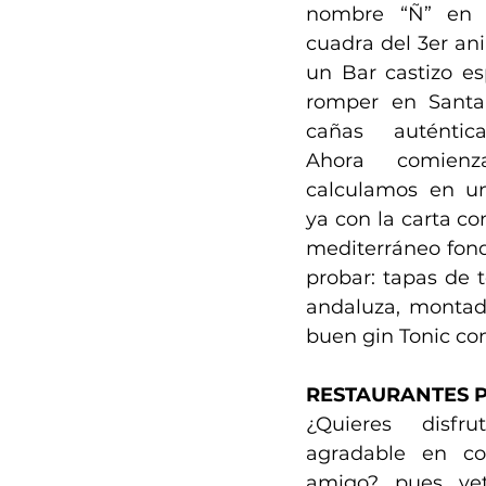
nombre “Ñ” en P
cuadra del 3er ani
un Bar castizo es
romper en Santa 
cañas auténtica
Ahora comien
calculamos en un
ya con la carta co
mediterráneo fond
probar: tapas de to
andaluza, montadi
buen gin Tonic co
RESTAURANTES 
¿Quieres disfr
agradable en co
amigo? pues vet