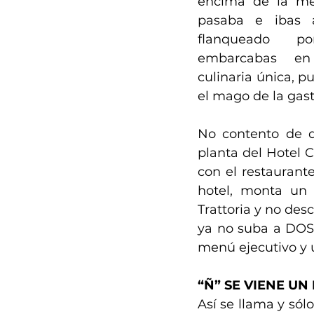
encima de la me
pasaba e ibas a
flanqueado po
embarcabas en 
culinaria única, p
el mago de la gas
No contento de de
planta del Hotel C
con el restaurante
hotel, monta un 
Trattoria y no des
ya no suba a DOS
menú ejecutivo y 
“Ñ” SE VIENE U
Así se llama y sólo