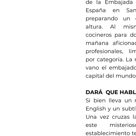
de la Embajada 
España en San
preparando un 
altura. Al mis
cocineros para dos
mañana aficionad
profesionales,  li
por categoría. La
vano el embajado
capital del mundo
DARÁ  QUE HABL
Si bien lleva un
English y un subtí
Una vez cruzas la
este misteri
establecimiento te