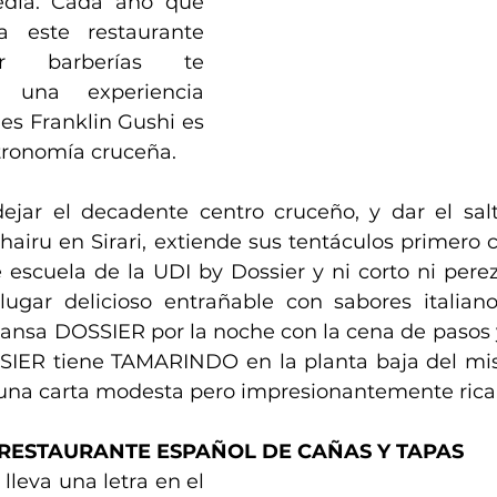
dia. Cada año que 
 este restaurante 
r barberías te 
una experiencia 
ues Franklin Gushi es 
tronomía cruceña. 
jar el decadente centro cruceño, y dar el salt
hairu en Sirari, extiende sus tentáculos primero c
 escuela de la UDI by Dossier y ni corto ni perezo
lugar delicioso entrañable con sabores italia
cansa DOSSIER por la noche con la cena de pasos y
SIER tiene TAMARINDO en la planta baja del mis
una carta modesta pero impresionantemente rica
N RESTAURANTE ESPAÑOL DE CAÑAS Y TAPAS
 lleva una letra en el 