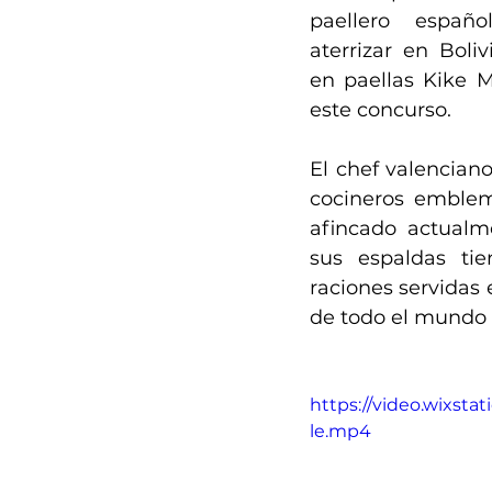
paellero españ
aterrizar en Boliv
en paellas Kike Ma
este concurso.
El chef valenciano
cocineros emblemá
afincado actualme
sus espaldas ti
raciones servidas 
de todo el mundo 
https://video.wixst
le.mp4