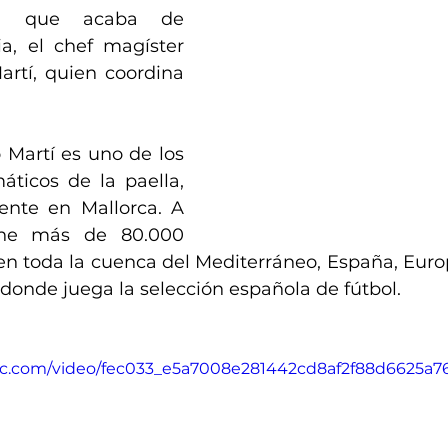
ol que acaba de 
ia, el chef magíster 
rtí, quien coordina 
 Martí es uno de los 
ticos de la paella, 
nte en Mallorca. A 
ene más de 80.000 
en toda la cuenca del Mediterráneo, España, Europ
donde juega la selección española de fútbol.
atic.com/video/fec033_e5a7008e281442cd8af2f88d6625a7