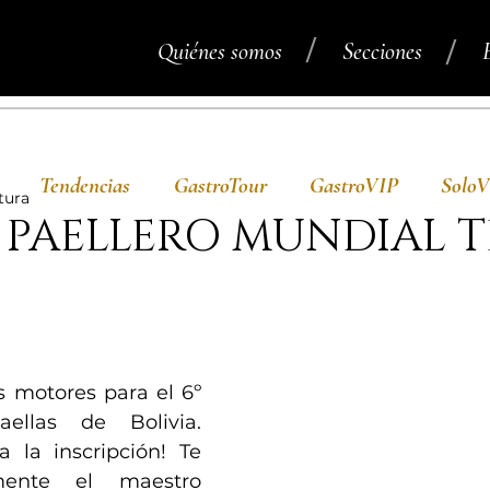
/
/
Quiénes somos
Secciones
Tendencias
GastroTour
GastroVIP
Solo
tura
 PAELLERO MUNDIAL T
s motores para el 6º 
llas de Bolivia. 
 la inscripción! Te 
mente el maestro 