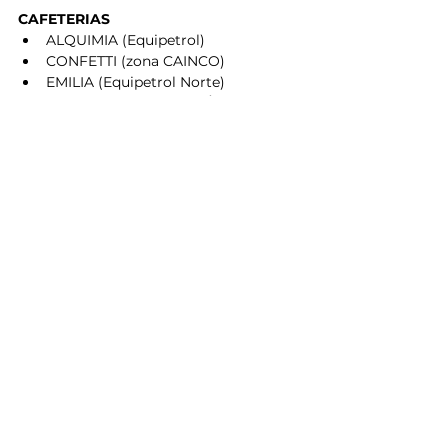
CAFETERIAS 
ALQUIMIA (Equipetrol)
CONFETTI (zona CAINCO)
EMILIA (Equipetrol Norte)
ESTACION DEL CAFÉ (Monseñor 
Rivero)
TYPICA (Equipetrol)