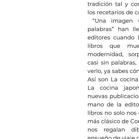
tradición tal y co
los recetarios de c
 “Una imagen vale más que mil 
palabras” han ll
editores cuando l
libros que mues
modernidad, sorp
casi sin palabras,
verlo, ya sabes có
Así son La cocina 
La cocina japone
nuevas publicacion
mano de la editor
libros no solo nos
más clásico de Cor
nos regalan di
ensueño de viaje g