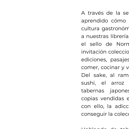
A través de la se
aprendido cómo es
cultura gastronóm
a nuestras librerí
el sello de Norm
invitación colecci
ediciones, pasaje
comer, cocinar y vi
Del sake, al ram
sushi, el arroz 
tabernas japone
copias vendidas 
con ello, la adic
conseguir la colec