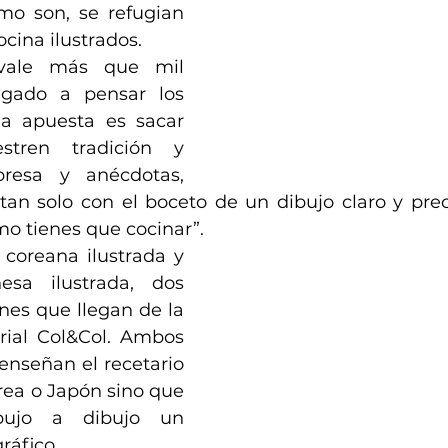
mo son, se refugian 
ocina ilustrados.
egado a pensar los 
a apuesta es sacar 
tren tradición y 
resa y anécdotas, 
 tan solo con el boceto de un dibujo claro y preci
mo tienes que cocinar”. 
coreana ilustrada y 
sa ilustrada, dos 
es que llegan de la 
ial Col&Col. Ambos 
 enseñan el recetario 
ea o Japón sino que 
bujo a dibujo un 
ráfico.