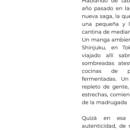
Hablando de tabe
año pasado en las 
nueva saga, la que
una pequeña y lú
cantina de median
Un manga ambienta
Shinjuku, en Tok
viajado allí sab
sombreadas ates
cocinas de p
fermentadas. Un 
repleto de gente,
estrechas, comiend
de la madrugada
Quizá en esa 
autenticidad, de m