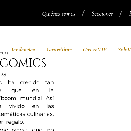
/
/
Quiénes somos
Secciones
Tendencias
GastroTour
GastroVIP
Solo
ctura
COMICS
023
do ha crecido tan 
ente que en la 
‘boom’ mundial. Así 
 vivido en las 
emáticas culinarias, 
n regalo.
metaverso que no 