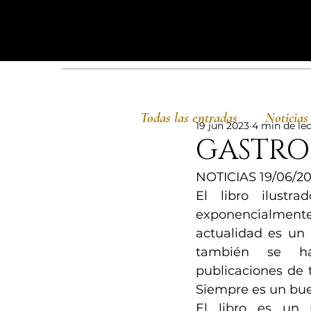
Todas las entradas
Noticias
19 jun 2023
4 min de le
GASTRO
NOTICIAS 19/06/2
El libro ilustra
exponencialm
actualidad es un 
también se ha
publicaciones de t
Siempre es un bue
El libro es un 