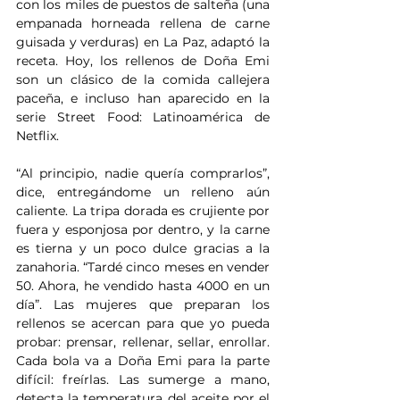
con los miles de puestos de salteña (una 
empanada horneada rellena de carne 
guisada y verduras) en La Paz, adaptó la 
receta. Hoy, los rellenos de Doña Emi 
son un clásico de la comida callejera 
paceña, e incluso han aparecido en la 
serie Street Food: Latinoamérica de 
Netflix.
“Al principio, nadie quería comprarlos”, 
dice, entregándome un relleno aún 
caliente. La tripa dorada es crujiente por 
fuera y esponjosa por dentro, y la carne 
es tierna y un poco dulce gracias a la 
zanahoria. “Tardé cinco meses en vender 
50. Ahora, he vendido hasta 4000 en un 
día”. Las mujeres que preparan los 
rellenos se acercan para que yo pueda 
probar: prensar, rellenar, sellar, enrollar. 
Cada bola va a Doña Emi para la parte 
difícil: freírlas. Las sumerge a mano, 
detecta la temperatura del aceite por el 