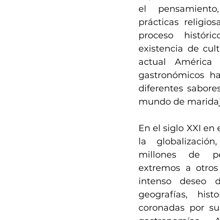
el pensamiento,
prácticas religios
proceso históri
existencia de cult
actual América 
gastronómicos h
diferentes sabore
mundo de maridaje
En el siglo XXI en 
la globalización
millones de p
extremos a otros 
intenso deseo d
geografías, hist
coronadas por sus