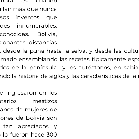
Ahora es cuando 
illan más que nunca 
sos inventos que 
des innumerables, 
nocidas. Bolivia, 
onantes distancias 
, desde la puna hasta la selva, y desde las cultur
mado ensamblando las recetas típicamente españ
os de la península  y los autóctonos, en sabias
o la historia de siglos y las características de l
 ingresaron en los 
tarios mestizos 
anos de mujeres de 
iones de Bolivia son 
 tan apreciados y 
lo fueron hace 300 