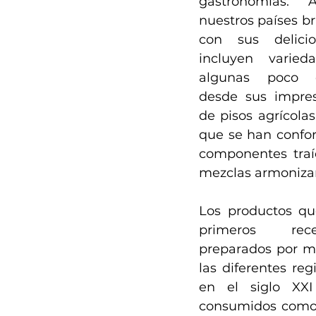
gastronomías. 
nuestros países br
con sus delicio
incluyen varieda
algunas poco co
desde sus impresi
de pisos agrícolas
que se han confor
componentes traíd
mezclas armonizand
Los productos que
primeros rece
preparados por m
las diferentes reg
en el siglo XXI
consumidos como 