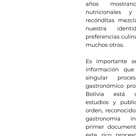
años mostran
nutricionales 
recónditas mezcl
nuestra ident
preferencias culina
muchos otros. 
Es importante se
información que
singular proce
gastronómico prod
Bolivia está 
estudios y publi
orden, reconocido
gastronomía int
primer documento
este rico proces