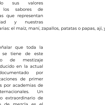
do sus valores 
y los sabores de 
as que representan 
idad y nuestras 
rias: el maíz, maní, zapallos, patatas o papas, ají, y
ñalar que toda la 
 se tiene de este 
so de mestizaje 
ucido en la actual 
documentado por 
caciones de primer 
s por academias de 
ernacionales. Un 
 extraordinario de 
o de mezcla es el 