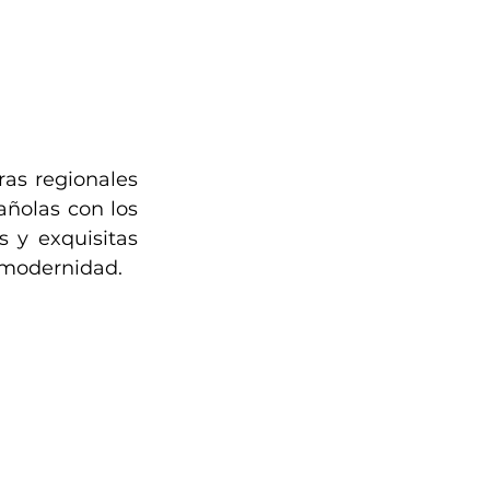
as regionales 
olas con los 
 y exquisitas 
a modernidad.