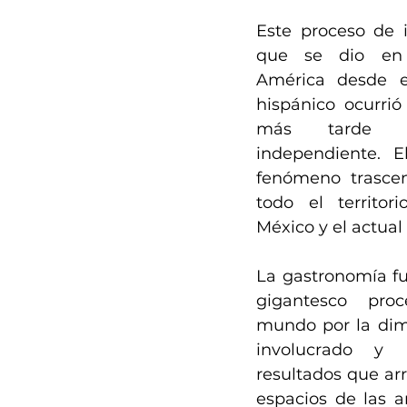
Este proceso de i
que se dio en l
América desde el
hispánico ocurrió
más tarde s
independiente. E
fenómeno trascen
todo el territor
México y el actual 
La gastronomía fu
gigantesco pro
mundo por la dimen
involucrado y lo
resultados que arr
espacios de las ar