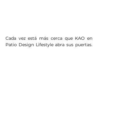
Cada vez está más cerca que KAO en 
Patio Design Lifestyle abra sus puertas. 
Su objetivo era llegar a carnaval, pero en 
Santa Cruz ya se sabe: uno por otro, la 
casa sin barrer. Creo que este será un 
nuevo punto de ignición para Jaime 
Barbas, que ya está haciendo su corazón 
gastronómico en Patio junto a Sacha’s.
Una apuesta segura, ya que, como dice 
el refrán camba, donde está el ojo del 
amo, el ganado engorda. KAO será un 
espacio gastronómico referente en la 
cultura culinaria asiática, donde 
buscarán experiencias inolvidables.