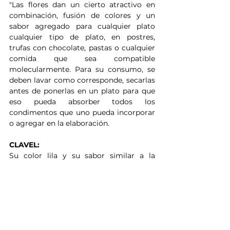
"Las flores dan un cierto atractivo en 
combinación, fusión de colores y un 
sabor agregado para cualquier plato 
cualquier tipo de plato, en postres, 
trufas con chocolate, pastas o cualquier 
comida que sea compatible 
molecularmente. Para su consumo, se 
deben lavar como corresponde, secarlas 
antes de ponerlas en un plato para que 
eso pueda absorber todos los 
condimentos que uno pueda incorporar 
o agregar en la elaboración.
CLAVEL:
Su color lila y su sabor similar a la 
cebolla.
ROSAS:
De distintos tonos con un sabor algo 
picante, se usan en ensalada, 
guarniciones y dulces.
VIOLETAS: