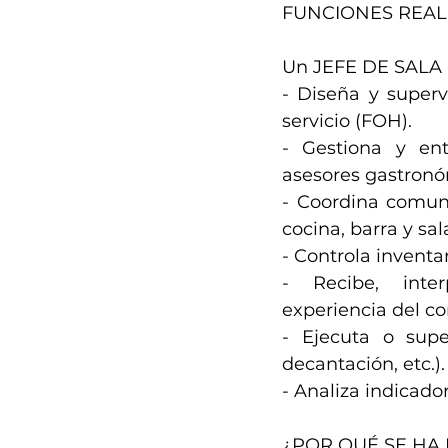
FUNCIONES REALE
Un JEFE DE SALA p
- Diseña y supervi
servicio (FOH).
- Gestiona y ent
asesores gastronó
- Coordina comunic
cocina, barra y sal
- Controla inventar
- Recibe, inte
experiencia del c
- Ejecuta o super
decantación, etc.).
- Analiza indicador
¿POR QUÉ SE HA 