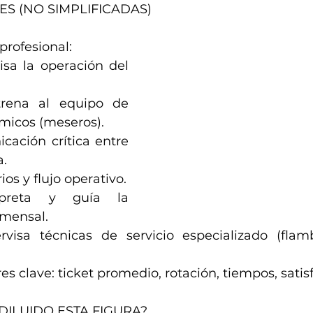
S (NO SIMPLIFICADAS)
rofesional:
sa la operación del 
rena al equipo de 
micos (meseros).
ación crítica entre 
a.
ios y flujo operativo.
rpreta y guía la 
omensal.
visa técnicas de servicio especializado (flamb
es clave: ticket promedio, rotación, tiempos, satis
DILUIDO ESTA FIGURA?