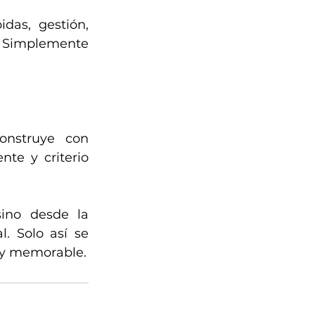
as, gestión, 
. Simplemente 
onstruye con 
te y criterio 
ino desde la 
. Solo así se 
e y memorable.