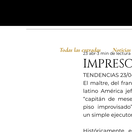
Todas las entradas
Noticias
23 abr
3 min de lectura
IMPRESC
TENDENCIAS 23/0
El maître, del fran
latino América jef
“capitán de meser
piso improvisado
un simple ejecutor 
Históricamente, e