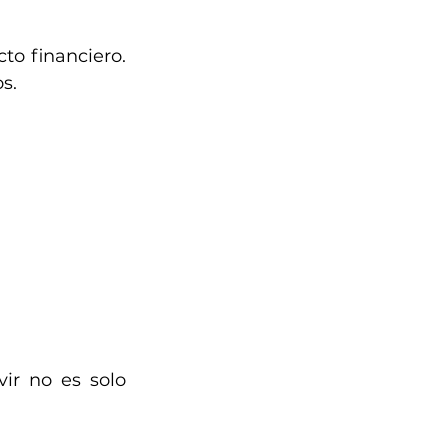
o financiero. 
s.
ir no es solo 