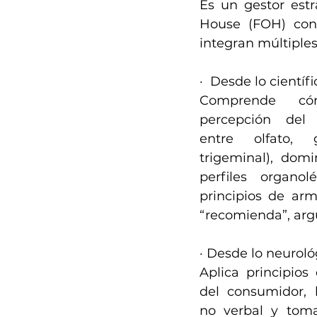
Es un gestor estra
House (FOH) con
integran múltiples
·  Desde lo científi
Comprende có
percepción del s
entre olfato, 
trigeminal), domi
perfiles organol
principios de arm
“recomienda”, ar
· Desde lo neuroló
Aplica principios
del consumidor, l
no verbal y toma