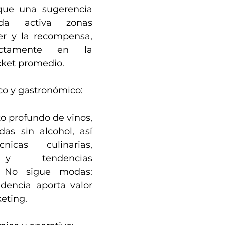
ue una sugerencia 
ada activa zonas 
er y la recompensa, 
ectamente en la 
icket promedio.
co y gastronómico:
 profundo de vinos, 
as sin alcohol, así 
cas culinarias, 
 y tendencias 
 No sigue modas: 
dencia aporta valor 
keting.