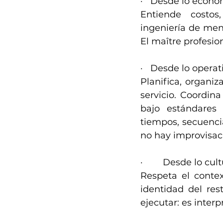
·   Desde lo econó
Entiende costos,
ingeniería de men
El maître profesio
·   Desde lo operat
Planifica, organiza
servicio. Coordina
bajo estándares d
tiempos, secuencia
no hay improvisac
·        Desde lo cu
Respeta el contex
identidad del res
ejecutar: es inter