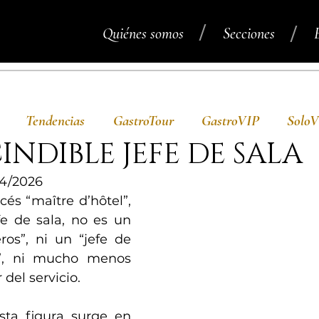
/
/
Quiénes somos
Secciones
Tendencias
GastroTour
GastroVIP
Solo
INDIBLE JEFE DE SALA
4/2026
cés “maître d’hôtel”, 
e de sala, no es un 
os”, ni un “jefe de 
”, ni mucho menos 
del servicio. 
sta figura surge en 