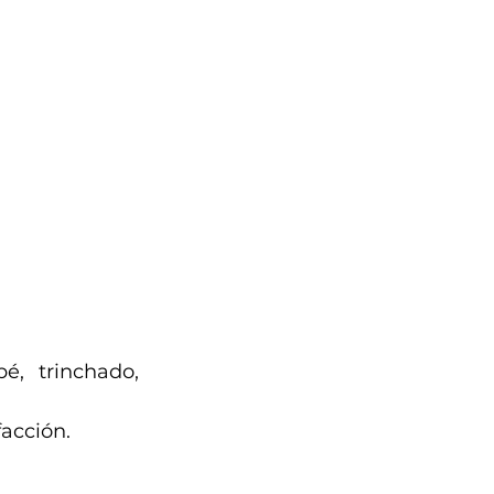
é, trinchado, 
facción.