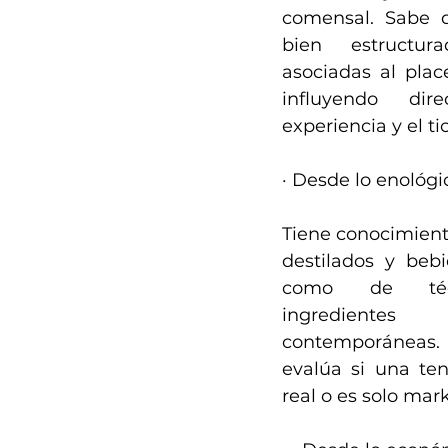
comensal. Sabe q
bien estructur
asociadas al plac
influyendo dir
experiencia y el t
· Desde lo enológi
Tiene conocimiento
destilados y bebid
como de técni
ingredientes
contemporáneas.
evalúa si una ten
real o es solo mar