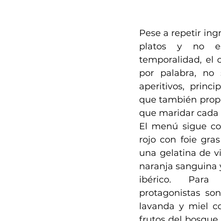
Pese a repetir ing
platos y no es
temporalidad, el c
por palabra, no
aperitivos, princi
que también propon
que maridar cada 
El menú sigue con
rojo con foie gras
una gelatina de v
naranja sanguina y
ibérico. Para
protagonistas son 
lavanda y miel c
frutos del bosque