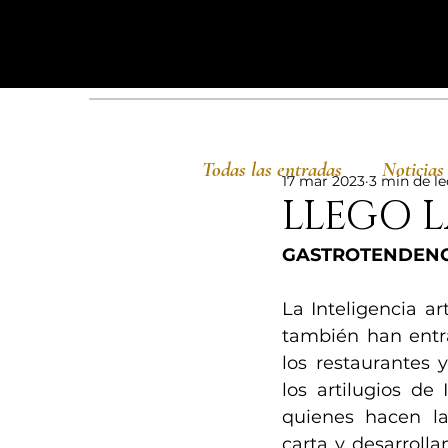
Todas las entradas
Noticias
17 mar 2023
3 min de le
LLEGO 
GASTROTENDENCI
La Inteligencia art
también han entra
los restaurantes y
los artilugios de I
quienes hacen la
carta y desarrolla