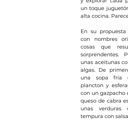
y explorar cada p
un toque juguetón
alta cocina. Parec
En su propuesta 
con nombres orig
cosas que resu
sorprendentes. P
unas aceitunas con
algas. De primer
una sopa fría 
plancton y esfera
con un gazpacho de
queso de cabra es
unas verduras 
tempura con sals