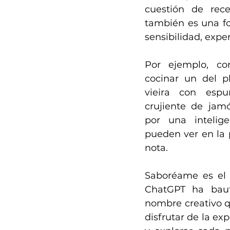
cuestión de recet
también es una fo
sensibilidad, expe
Por ejemplo, co
cocinar un del pl
vieira con esp
crujiente de jamó
por una inteligen
pueden ver en la p
nota.
Saboréame es el 
ChatGPT ha bauti
nombre creativo qu
disfrutar de la ex