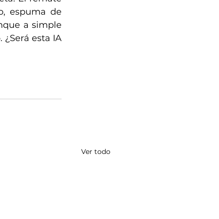
co, espuma de 
nque a simple 
 ¿Será esta IA 
Ver todo