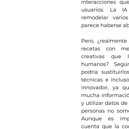
interacciones qu
usuarios. La IA
remodelar varios
parece haberse ab
Pero, ¿realmente 
recetas con me
creativas que 
humanos? Según 
podría sustituirlo
técnicas e incluso
innovador, ya qu
mucha información
y utilizar datos d
personas no somo
Aunque es impo
cuenta que la coc