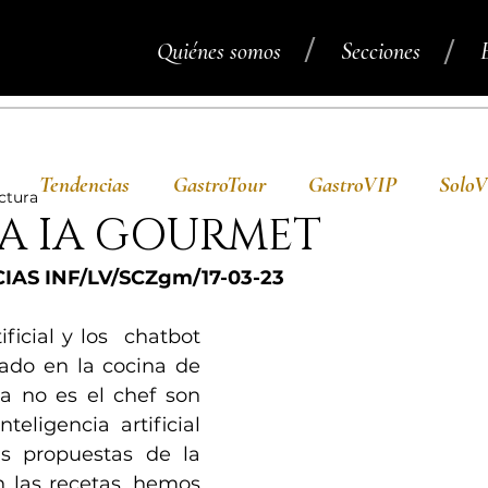
/
/
Quiénes somos
Secciones
Tendencias
GastroTour
GastroVIP
Solo
ctura
LA IA GOURMET
AS INF/LV/SCZgm/17-03-23
ificial y los  chatbot 
do en la cocina de 
a no es el chef son 
nteligencia artificial 
s propuestas de la 
n las recetas, hemos 