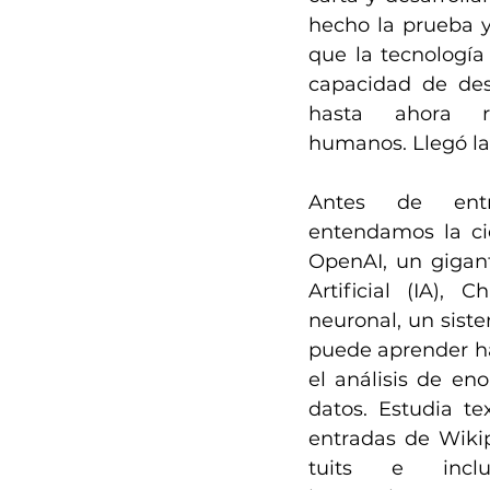
hecho la prueba 
que la tecnología
capacidad de des
hasta ahora r
humanos. Llegó la 
Antes de entr
entendamos la cie
OpenAI, un gigante
Artificial (IA), 
neuronal, un sist
puede aprender ha
el análisis de en
datos. Estudia tex
entradas de Wikip
tuits e inclu