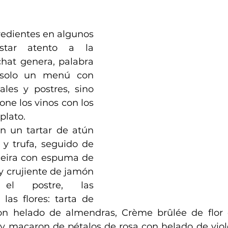
redientes en algunos 
tar atento a la 
hat genera, palabra 
 solo un menú con 
pales y postres, sino 
e los vinos con los 
plato.
 un tartar de atún 
 y trufa, seguido de 
ieira con espuma de 
 crujiente de jamón 
 el postre, las 
las flores: tarta de 
on helado de almendras, Crème brûlée de flor 
 y macaron de pétalos de rosa con helado de viole