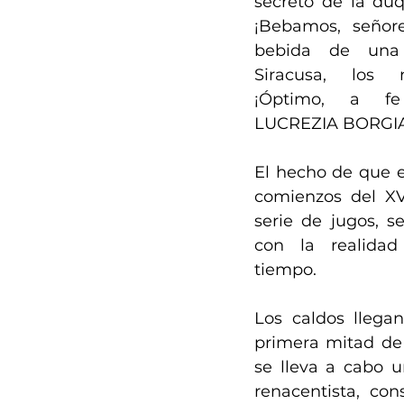
secreto de la duq
¡Bebamos, señores
bebida de una 
Siracusa, los n
¡Óptimo, a fe 
LUCREZIA BORGIA, 
El hecho de que es
comienzos del XV
serie de jugos, s
con la realidad 
tiempo. 
Los caldos llegan
primera mitad de 
se lleva a cabo u
renacentista, con