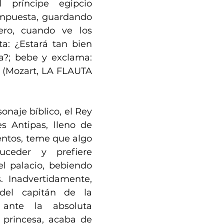
 príncipe egipcio 
impuesta, guardando 
rero, cuando ve los 
a: ¿Estará tan bien 
a?; bebe y exclama: 
 (Mozart, LA FLAUTA 
onaje bíblico, el Rey 
 Antipas, lleno de 
entos, teme que algo 
ceder y prefiere 
l palacio, bebiendo 
. Inadvertidamente, 
del capitán de la 
 ante la absoluta 
 princesa, acaba de 