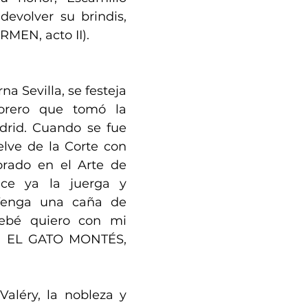
evolver su brindis, 
RMEN, acto II).
a Sevilla, se festeja 
orero que tomó la 
drid. Cuando se fue 
elve de la Corte con 
orado en el Arte de 
ce ya la juerga y 
Venga una caña de 
ebé quiero con mi 
a, EL GATO MONTÉS, 
aléry, la nobleza y 