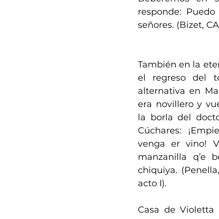
responde: Puedo d
señores. (Bizet, CA
También en la etern
el regreso del t
alternativa en Ma
era novillero y vu
la borla del doct
Cúchares: ¡Empie
venga er vino! 
manzanilla q’e b
chiquiya. (Penell
acto I).
Casa de Violetta V