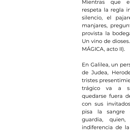
Mientras que el
respeta la regla 
silencio, el paja
manjares, pregunt
provista la bodeg
Un vino de dioses.
MÁGICA, acto II).
En Galilea, un pers
de Judea, Herodes
tristes presentimi
trágico va a su
quedarse fuera de
con sus invitados
pisa la sangre 
guardia, quien,
indiferencia de la