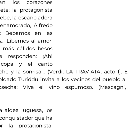
ran los corazones 
te; la protagonista 
be, la escanciadora 
 enamorado, Alfredo 
: Bebamos en las 
… Libemos al amor, 
 más cálidos besos 
e responden: ¡Ah! 
copa y el canto 
he y la sonrisa… (Verdi, LA TRAVIATA, acto I). 
oldado Turiddu invita a los vecinos del pueblo a p
secha: Viva el vino espumoso. (Mascagni,
 aldea luguesa, los 
conquistador que ha 
 la protagonista, 