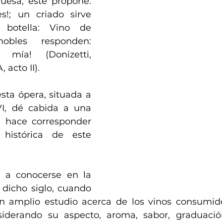
uesa, este propone: 
!; un criado sirve 
botella: Vino de 
obles responden: 
mía! (Donizetti, 
acto II).
ta ópera, situada a 
I, dé cabida a una 
e hace corresponder 
histórica de este 
 a conocerse en la 
dicho siglo, cuando 
n amplio estudio acerca de los vinos consumidos
siderando su aspecto, aroma, sabor, graduación