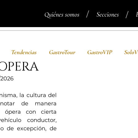
/
/
Quiénes somos
Secciones
Tendencias
GastroTour
GastroVIP
Solo
 OPERA
/2026
sma, la cultura del 
notar de manera 
 ópera con cierta 
ehículo conductor, 
o de excepción, de 
 