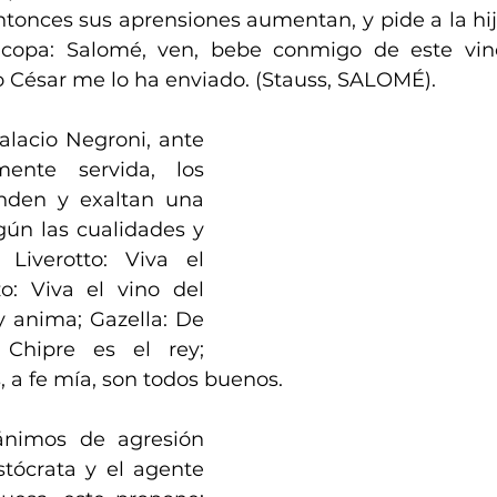
entonces sus aprensiones aumentan, y pide a la hij
opa: Salomé, ven, bebe conmigo de este vino
io César me lo ha enviado. (Stauss, SALOMÉ).
lacio Negroni, ante 
nte servida, los 
enden y exaltan una 
gún las cualidades y 
 Liverotto: Viva el 
o: Viva el vino del 
y anima; Gazella: De 
Chipre es el rey; 
, a fe mía, son todos buenos. 
ánimos de agresión 
stócrata y el agente 