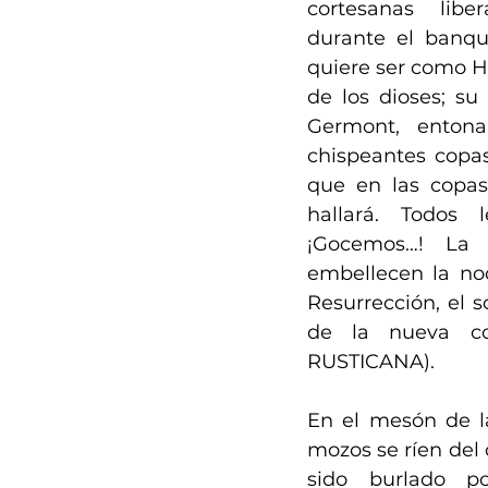
cortesanas libe
durante el banque
quiere ser como He
de los dioses; su
Germont, entona
chispeantes copas
que en las copas
hallará. Todos l
¡Gocemos…! La 
embellecen la noc
Resurrección, el s
de la nueva co
RUSTICANA).
En el mesón de la
mozos se ríen del 
sido burlado por